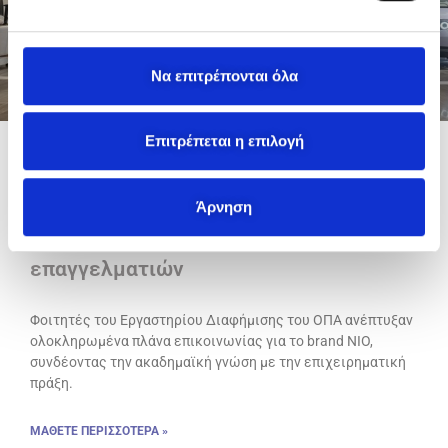
κ
α
τ
Να επιτρέπονται όλα
ά
θ
ε
Επιτρέπεται η επιλογή
σ
Ο Όμιλος ΜΟΤΟΔΥΝΑΜΙΚΗ και το
η
Οικονομικό Πανεπιστήμιο Αθηνών
Άρνηση
ς
επενδύουν στη νέα γενιά
επαγγελματιών
Φοιτητές του Εργαστηρίου Διαφήμισης του ΟΠΑ ανέπτυξαν
ολοκληρωμένα πλάνα επικοινωνίας για το brand NIO,
συνδέοντας την ακαδημαϊκή γνώση με την επιχειρηματική
πράξη.
ΜΑΘΕΤΕ ΠΕΡΙΣΣΟΤΕΡΑ »