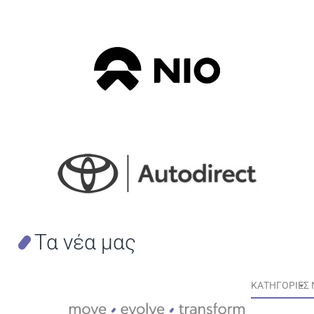
Τα
νέα
μας