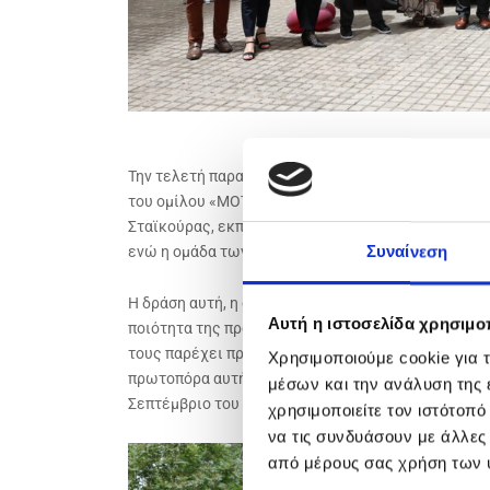
Την τελετή παραλαβής τίμησαν με την παρουσία του
του ομίλου «ΜΟΤΟΔΥΝΑΜΙΚΗ», ο Υπουργός Υποδομώ
Σταϊκούρας, εκπρόσωποι των ΜΜΕ και πλήθος μελώ
Συναίνεση
ενώ η ομάδα των εθελοντών φοιτητών και φοιτητ
Η δράση αυτή, η οποία εντάσσεται στο πρόγραμμα «
Αυτή η ιστοσελίδα χρησιμοπ
ποιότητα της προσφερόμενης εκπαίδευσης στις φοι
τους παρέχει πρόσβαση ισότιμης φοίτησης στο πλα
Χρησιμοποιούμε cookie για 
πρωτοπόρα αυτή ενέργεια θα ξεκινήσει να προσφέρ
μέσων και την ανάλυση της
Σεπτέμβριο του 2024.
χρησιμοποιείτε τον ιστότοπ
να τις συνδυάσουν με άλλες
από μέρους σας χρήση των 