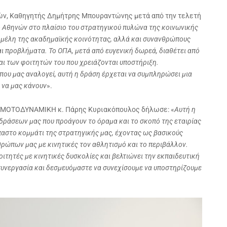
ών, Καθηγητής Δημήτρης Μπουραντώνης μετά από την τελετή
 Αθηνών στο πλαίσιο του στρατηγικού πυλώνα της κοινωνικής
α μέλη της ακαδημαϊκής κοινότητας, αλλά και συνανθρώπους
ι προβλήματα. Το ΟΠΑ, μετά από ευγενική δωρεά, διαθέτει από
αι των φοιτητών του που χρειάζονται υποστήριξη.
που μας αναλογεί, αυτή η δράση έρχεται να συμπληρώσει μια
 να μας κάνουν
».
υ ΜΟΤΟΔΥΝΑΜΙΚΗ κ. Πάρης Κυριακόπουλος δήλωσε: «
Αυτή η
δράσεων μας που προάγουν το όραμα και το σκοπό της εταιρίας
παστο κομμάτι της στρατηγικής μας, έχοντας ως βασικούς
θρώπων μας με κινητικές τον αθλητισμό και το περιβάλλον.
ιτητές με κινητικές δυσκολίες και βελτιώνει την εκπαιδευτική
συνεργασία και δεσμευόμαστε να συνεχίσουμε να υποστηρίζουμε