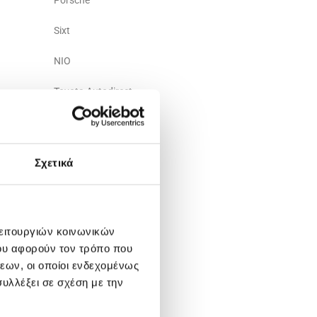
Porsche
Sixt
NIO
Toyota Autodirect
Podcasts
Σχετικά
λειτουργιών κοινωνικών
ου αφορούν τον τρόπο που
εων, οι οποίοι ενδεχομένως
υλλέξει σε σχέση με την