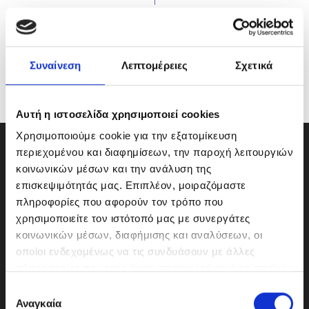
Συναίνεση
Λεπτομέρειες
Σχετικά
Αυτή η ιστοσελίδα χρησιμοποιεί cookies
Χρησιμοποιούμε cookie για την εξατομίκευση
περιεχομένου και διαφημίσεων, την παροχή λειτουργιών
κοινωνικών μέσων και την ανάλυση της
επισκεψιμότητάς μας. Επιπλέον, μοιραζόμαστε
πληροφορίες που αφορούν τον τρόπο που
χρησιμοποιείτε τον ιστότοπό μας με συνεργάτες
κοινωνικών μέσων, διαφήμισης και αναλύσεων, οι
οποίοι ενδεχομένως να τις συνδυάσουν με άλλες
πληροφορίες που τους έχετε παραχωρήσει ή τις οποίες
έχουν συλλέξει σε σχέση με την από μέρους σας χρήση
Ε
των υπηρεσιών τους.
Αναγκαία
π