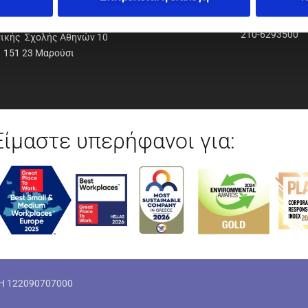
ΟΔΥΝΑΜΙΚΗ Α.Ε.Ε.
210-6293500
νικής Σχολής Αθηνών 10
151 23 Μαρούσι
Είμαστε υπερήφανοι για:
ΜΗ 122090707000