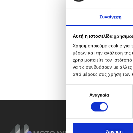
Συναίνεση
Αυτή η ιστοσελίδα χρησιμοπ
Χρησιμοποιούμε cookie για 
μέσων και την ανάλυση της
χρησιμοποιείτε τον ιστότοπ
να τις συνδυάσουν με άλλες
από μέρους σας χρήση των 
Ε
Αναγκαία
π
ι
λ
ο
γ
ή
Άρνηση