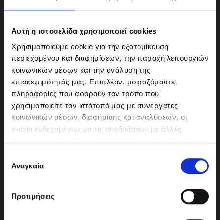
Αυτή η ιστοσελίδα χρησιμοποιεί cookies
Χρησιμοποιούμε cookie για την εξατομίκευση
περιεχομένου και διαφημίσεων, την παροχή λειτουργιών
κοινωνικών μέσων και την ανάλυση της
επισκεψιμότητάς μας. Επιπλέον, μοιραζόμαστε
πληροφορίες που αφορούν τον τρόπο που
χρησιμοποιείτε τον ιστότοπό μας με συνεργάτες
κοινωνικών μέσων, διαφήμισης και αναλύσεων, οι
ΜΟΤΟΔΥΝΑΜΙΚΗ Α.Ε.Ε.
οποίοι ενδεχομένως να τις συνδυάσουν με άλλες
Γερμανικής Σχολής Αθηνών 10
πληροφορίες που τους έχετε παραχωρήσει ή τις οποίες
151 23 Μαρούσι
έχουν συλλέξει σε σχέση με την από μέρους σας χρήση
Ε
των υπηρεσιών τους.
Αναγκαία
π
ι
λ
210-6293500
Προτιμήσεις
ο
γ