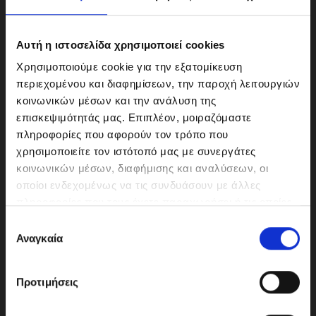
Αυτή η ιστοσελίδα χρησιμοποιεί cookies
Χρησιμοποιούμε cookie για την εξατομίκευση
περιεχομένου και διαφημίσεων, την παροχή λειτουργιών
κοινωνικών μέσων και την ανάλυση της
επισκεψιμότητάς μας. Επιπλέον, μοιραζόμαστε
πληροφορίες που αφορούν τον τρόπο που
χρησιμοποιείτε τον ιστότοπό μας με συνεργάτες
κοινωνικών μέσων, διαφήμισης και αναλύσεων, οι
ΜΟΤΟΔΥΝΑΜΙΚΗ Α.Ε.Ε.
οποίοι ενδεχομένως να τις συνδυάσουν με άλλες
Γερμανικής Σχολής Αθηνών 10
πληροφορίες που τους έχετε παραχωρήσει ή τις οποίες
151 23 Μαρούσι
έχουν συλλέξει σε σχέση με την από μέρους σας χρήση
Ε
των υπηρεσιών τους.
Αναγκαία
π
ι
λ
210-6293500
Προτιμήσεις
ο
γ