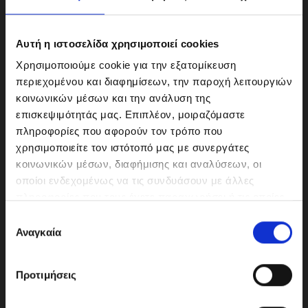
Αυτή η ιστοσελίδα χρησιμοποιεί cookies
Χρησιμοποιούμε cookie για την εξατομίκευση
περιεχομένου και διαφημίσεων, την παροχή λειτουργιών
κοινωνικών μέσων και την ανάλυση της
επισκεψιμότητάς μας. Επιπλέον, μοιραζόμαστε
πληροφορίες που αφορούν τον τρόπο που
χρησιμοποιείτε τον ιστότοπό μας με συνεργάτες
κοινωνικών μέσων, διαφήμισης και αναλύσεων, οι
ΜΟΤΟΔΥΝΑΜΙΚΗ Α.Ε.Ε.
οποίοι ενδεχομένως να τις συνδυάσουν με άλλες
Γερμανικής Σχολής Αθηνών 10
πληροφορίες που τους έχετε παραχωρήσει ή τις οποίες
151 23 Μαρούσι
έχουν συλλέξει σε σχέση με την από μέρους σας χρήση
Ε
των υπηρεσιών τους.
Αναγκαία
π
ι
λ
210-6293500
Προτιμήσεις
ο
γ