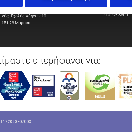
ΟΔΥΝΑΜΙΚΗ Α.Ε.Ε.
210-6293500
νικής Σχολής Αθηνών 10
151 23 Μαρούσι
Είμαστε υπερήφανοι για:
ΜΗ 122090707000