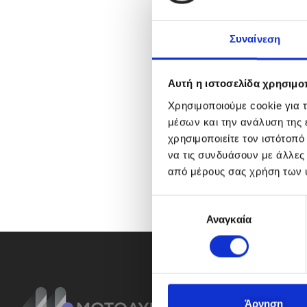
Συναίνεση
Αυτή η ιστοσελίδα χρησιμοπ
Χρησιμοποιούμε cookie για 
μέσων και την ανάλυση της
χρησιμοποιείτε τον ιστότοπ
να τις συνδυάσουν με άλλες
από μέρους σας χρήση των 
Ε
Αναγκαία
π
ι
λ
ο
γ
ή
Άρνηση