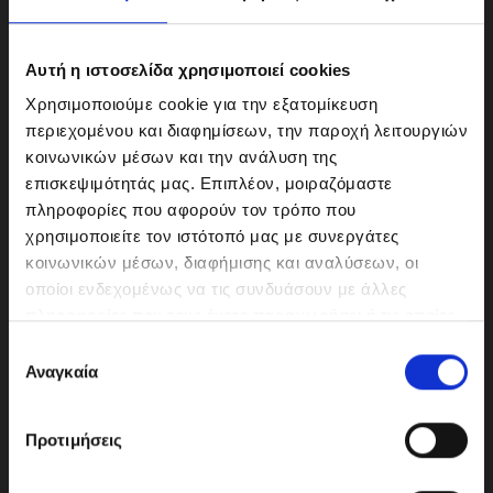
Αυτή η ιστοσελίδα χρησιμοποιεί cookies
Χρησιμοποιούμε cookie για την εξατομίκευση
περιεχομένου και διαφημίσεων, την παροχή λειτουργιών
κοινωνικών μέσων και την ανάλυση της
επισκεψιμότητάς μας. Επιπλέον, μοιραζόμαστε
πληροφορίες που αφορούν τον τρόπο που
χρησιμοποιείτε τον ιστότοπό μας με συνεργάτες
κοινωνικών μέσων, διαφήμισης και αναλύσεων, οι
ΜΟΤΟΔΥΝΑΜΙΚΗ Α.Ε.Ε.
οποίοι ενδεχομένως να τις συνδυάσουν με άλλες
Γερμανικής Σχολής Αθηνών 10
πληροφορίες που τους έχετε παραχωρήσει ή τις οποίες
151 23 Μαρούσι
έχουν συλλέξει σε σχέση με την από μέρους σας χρήση
Ε
των υπηρεσιών τους.
Αναγκαία
π
ι
λ
210-6293500
Προτιμήσεις
ο
γ