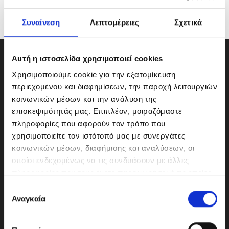
Συναίνεση
Λεπτομέρειες
Σχετικά
Αυτή η ιστοσελίδα χρησιμοποιεί cookies
Χρησιμοποιούμε cookie για την εξατομίκευση
περιεχομένου και διαφημίσεων, την παροχή λειτουργιών
κοινωνικών μέσων και την ανάλυση της
επισκεψιμότητάς μας. Επιπλέον, μοιραζόμαστε
πληροφορίες που αφορούν τον τρόπο που
χρησιμοποιείτε τον ιστότοπό μας με συνεργάτες
κοινωνικών μέσων, διαφήμισης και αναλύσεων, οι
οποίοι ενδεχομένως να τις συνδυάσουν με άλλες
πληροφορίες που τους έχετε παραχωρήσει ή τις οποίες
ΜΟΤΟΔΥΝΑΜΙΚΗ Α.Ε.Ε.
έχουν συλλέξει σε σχέση με την από μέρους σας χρήση
Ε
Γερμανικής Σχολής Αθηνών 10
των υπηρεσιών τους.
Αναγκαία
π
151 23 Μαρούσι
ι
λ