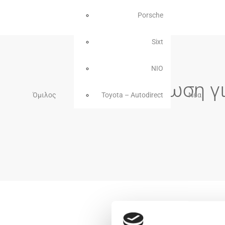
Porsche
Sixt
NIO
Ανακοίνωση γ
Όμιλος
Toyota – Autodirect
Νέα