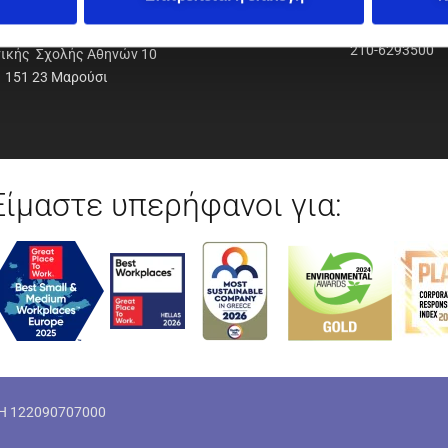
ΟΔΥΝΑΜΙΚΗ Α.Ε.Ε.
210-6293500
νικής Σχολής Αθηνών 10
151 23 Μαρούσι
Είμαστε υπερήφανοι για:
ΜΗ 122090707000