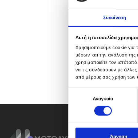
Συναίνεση
Αυτή η ιστοσελίδα χρησιμοπ
Χρησιμοποιούμε cookie για 
μέσων και την ανάλυση της
χρησιμοποιείτε τον ιστότοπ
να τις συνδυάσουν με άλλες
από μέρους σας χρήση των 
Ε
Αναγκαία
π
ι
λ
ο
γ
ή
Άρνηση