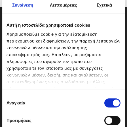
Συναίνεση
Λεπτομέρειες
Σχετικά
Αυτή η ιστοσελίδα χρησιμοποιεί cookies
Χρησιμοποιούμε cookie για την εξατομίκευση
περιεχομένου και διαφημίσεων, την παροχή λειτουργιών
κοινωνικών μέσων και την ανάλυση της
επισκεψιμότητάς μας. Επιπλέον, μοιραζόμαστε
πληροφορίες που αφορούν τον τρόπο που
χρησιμοποιείτε τον ιστότοπό μας με συνεργάτες
κοινωνικών μέσων, διαφήμισης και αναλύσεων, οι
οποίοι ενδεχομένως να τις συνδυάσουν με άλλες
ΜΟΤΟΔΥΝΑΜΙΚΗ Α.Ε.Ε.
πληροφορίες που τους έχετε παραχωρήσει ή τις οποίες
Γερμανικής Σχολής Αθηνών 10
έχουν συλλέξει σε σχέση με την από μέρους σας χρήση
Ε
151 23 Μαρούσι
των υπηρεσιών τους.
Αναγκαία
π
ι
λ
Προτιμήσεις
ο
210-6293500