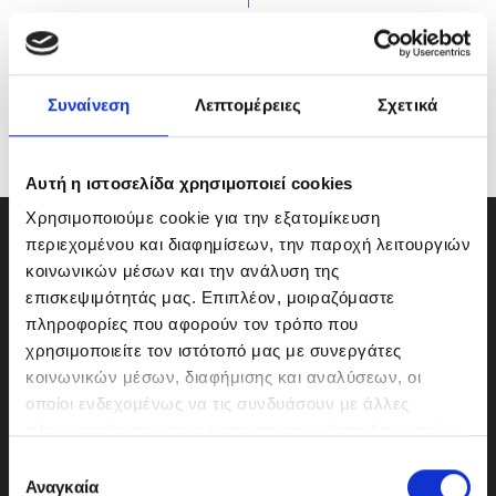
Συναίνεση
Λεπτομέρειες
Σχετικά
Αυτή η ιστοσελίδα χρησιμοποιεί cookies
Χρησιμοποιούμε cookie για την εξατομίκευση
περιεχομένου και διαφημίσεων, την παροχή λειτουργιών
κοινωνικών μέσων και την ανάλυση της
επισκεψιμότητάς μας. Επιπλέον, μοιραζόμαστε
πληροφορίες που αφορούν τον τρόπο που
χρησιμοποιείτε τον ιστότοπό μας με συνεργάτες
κοινωνικών μέσων, διαφήμισης και αναλύσεων, οι
οποίοι ενδεχομένως να τις συνδυάσουν με άλλες
πληροφορίες που τους έχετε παραχωρήσει ή τις οποίες
έχουν συλλέξει σε σχέση με την από μέρους σας χρήση
Ε
των υπηρεσιών τους.
Αναγκαία
π