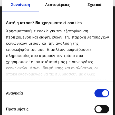
Συναίνεση
Λεπτομέρειες
Σχετικά
Αυτή η ιστοσελίδα χρησιμοποιεί cookies
Χρησιμοποιούμε cookie για την εξατομίκευση
περιεχομένου και διαφημίσεων, την παροχή λειτουργιών
κοινωνικών μέσων και την ανάλυση της
επισκεψιμότητάς μας. Επιπλέον, μοιραζόμαστε
πληροφορίες που αφορούν τον τρόπο που
χρησιμοποιείτε τον ιστότοπό μας με συνεργάτες
κοινωνικών μέσων, διαφήμισης και αναλύσεων, οι
οποίοι ενδεχομένως να τις συνδυάσουν με άλλες
ΜΟΤΟΔΥΝΑΜΙΚΗ Α.Ε.Ε.
πληροφορίες που τους έχετε παραχωρήσει ή τις οποίες
Γερμανικής Σχολής Αθηνών 10
έχουν συλλέξει σε σχέση με την από μέρους σας χρήση
Ε
151 23 Μαρούσι
των υπηρεσιών τους.
Αναγκαία
π
ι
λ
Προτιμήσεις
ο
210-6293500