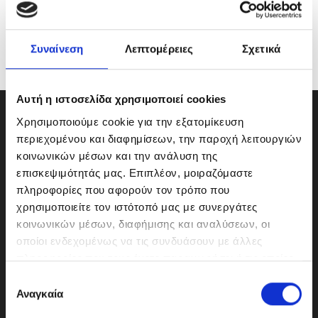
Συναίνεση
Λεπτομέρειες
Σχετικά
Αυτή η ιστοσελίδα χρησιμοποιεί cookies
Χρησιμοποιούμε cookie για την εξατομίκευση
περιεχομένου και διαφημίσεων, την παροχή λειτουργιών
κοινωνικών μέσων και την ανάλυση της
επισκεψιμότητάς μας. Επιπλέον, μοιραζόμαστε
πληροφορίες που αφορούν τον τρόπο που
χρησιμοποιείτε τον ιστότοπό μας με συνεργάτες
κοινωνικών μέσων, διαφήμισης και αναλύσεων, οι
οποίοι ενδεχομένως να τις συνδυάσουν με άλλες
πληροφορίες που τους έχετε παραχωρήσει ή τις οποίες
έχουν συλλέξει σε σχέση με την από μέρους σας χρήση
Ε
ΜΟΤΟΔΥΝΑΜΙΚΗ Α.Ε.Ε.
των υπηρεσιών τους.
Αναγκαία
π
Γερμανικής Σχολής Αθηνών 10
ι