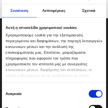
Συναίνεση
Λεπτομέρειες
Σχετικά
Αυτή η ιστοσελίδα χρησιμοποιεί cookies
Χρησιμοποιούμε cookie για την εξατομίκευση
περιεχομένου και διαφημίσεων, την παροχή λειτουργιών
κοινωνικών μέσων και την ανάλυση της
επισκεψιμότητάς μας. Επιπλέον, μοιραζόμαστε
πληροφορίες που αφορούν τον τρόπο που
χρησιμοποιείτε τον ιστότοπό μας με συνεργάτες
κοινωνικών μέσων, διαφήμισης και αναλύσεων, οι
οποίοι ενδεχομένως να τις συνδυάσουν με άλλες
πληροφορίες που τους έχετε παραχωρήσει ή τις οποίες
ΜΟΤΟΔΥΝΑΜΙΚΗ Α.Ε.Ε.
έχουν συλλέξει σε σχέση με την από μέρους σας χρήση
Ε
Γερμανικής Σχολής Αθηνών 10
των υπηρεσιών τους.
Αναγκαία
π
151 23 Μαρούσι
ι
λ