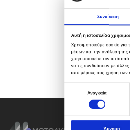
Συναίνεση
Αυτή η ιστοσελίδα χρησιμοπ
Χρησιμοποιούμε cookie για 
μέσων και την ανάλυση της
χρησιμοποιείτε τον ιστότοπ
να τις συνδυάσουν με άλλες
από μέρους σας χρήση των 
Ε
Αναγκαία
π
ι
λ
ο
γ
ή
Άρνηση