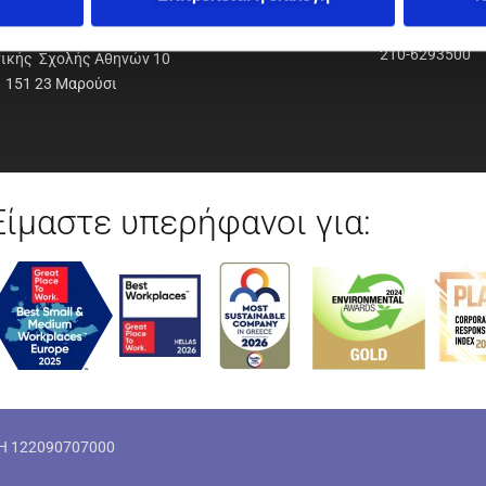
ΟΔΥΝΑΜΙΚΗ Α.Ε.Ε.
210-6293500
νικής Σχολής Αθηνών 10
151 23 Μαρούσι
Είμαστε υπερήφανοι για:
ΜΗ 122090707000