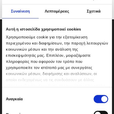
Συναίνεση
Λεπτομέρειες
Σχετικά
Αυτή η ιστοσελίδα χρησιμοποιεί cookies
Χρησιμοποιούμε cookie για την εξατομίκευση
περιεχομένου και διαφημίσεων, την παροχή λειτουργιών
κοινωνικών μέσων και την ανάλυση της
επισκεψιμότητάς μας. Επιπλέον, μοιραζόμαστε
πληροφορίες που αφορούν τον τρόπο που
χρησιμοποιείτε τον ιστότοπό μας με συνεργάτες
κοινωνικών μέσων, διαφήμισης και αναλύσεων, οι
οποίοι ενδεχομένως να τις συνδυάσουν με άλλες
πληροφορίες που τους έχετε παραχωρήσει ή τις οποίες
ΜΟΤΟΔΥΝΑΜΙΚΗ Α.Ε.Ε.
έχουν συλλέξει σε σχέση με την από μέρους σας χρήση
Ε
Γερμανικής Σχολής Αθηνών 10
των υπηρεσιών τους.
Αναγκαία
π
151 23 Μαρούσι
ι
λ