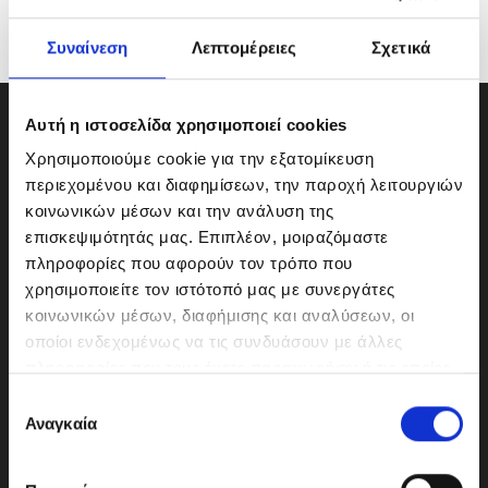
Συναίνεση
Λεπτομέρειες
Σχετικά
Αυτή η ιστοσελίδα χρησιμοποιεί cookies
Χρησιμοποιούμε cookie για την εξατομίκευση
περιεχομένου και διαφημίσεων, την παροχή λειτουργιών
κοινωνικών μέσων και την ανάλυση της
επισκεψιμότητάς μας. Επιπλέον, μοιραζόμαστε
πληροφορίες που αφορούν τον τρόπο που
χρησιμοποιείτε τον ιστότοπό μας με συνεργάτες
κοινωνικών μέσων, διαφήμισης και αναλύσεων, οι
οποίοι ενδεχομένως να τις συνδυάσουν με άλλες
πληροφορίες που τους έχετε παραχωρήσει ή τις οποίες
ΜΟΤΟΔΥΝΑΜΙΚΗ Α.Ε.Ε.
έχουν συλλέξει σε σχέση με την από μέρους σας χρήση
Ε
Γερμανικής Σχολής Αθηνών 10
των υπηρεσιών τους.
Αναγκαία
π
151 23 Μαρούσι
ι
λ