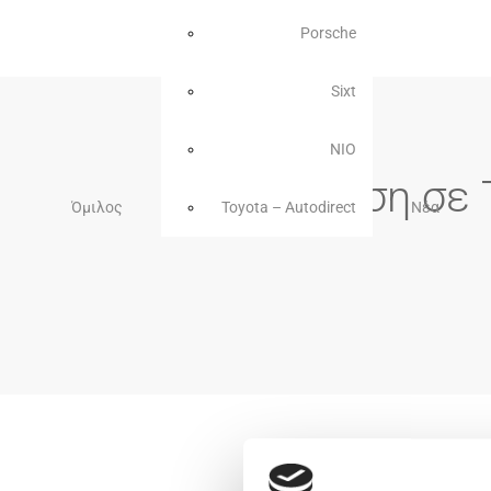
Porsche
Sixt
NIO
Πρόσκληση σε 
Όμιλος
Toyota – Autodirect
Νέα