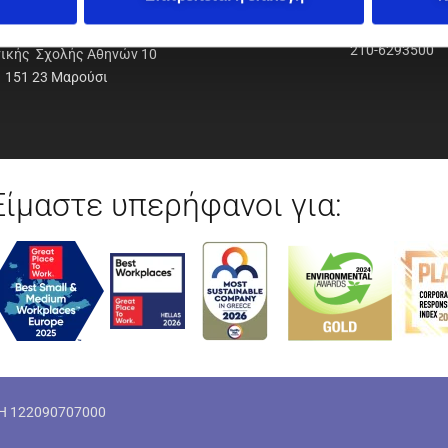
ΟΔΥΝΑΜΙΚΗ Α.Ε.Ε.
210-6293500
νικής Σχολής Αθηνών 10
151 23 Μαρούσι
Είμαστε υπερήφανοι για:
ΜΗ 122090707000