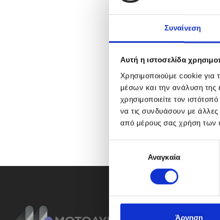
Συναίνεση
Αυτή η ιστοσελίδα χρησιμοπ
Χρησιμοποιούμε cookie για 
μέσων και την ανάλυση της
χρησιμοποιείτε τον ιστότοπ
να τις συνδυάσουν με άλλες
από μέρους σας χρήση των 
Ε
Αναγκαία
π
ι
λ
ο
γ
ή
Άρνηση