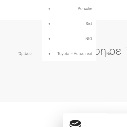
Porsche
Sixt
NIO
Πρόσκληση σε 
Όμιλος
Toyota – Autodirect
Νέα