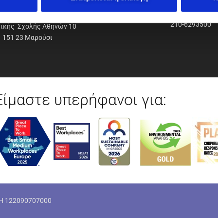
ΟΔΥΝΑΜΙΚΗ Α.Ε.Ε.
210-6293500
νικής Σχολής Αθηνών 10
151 23 Μαρούσι
Είμαστε υπερήφανοι για:
ΜΗ 122090707000