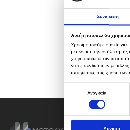
Συναίνεση
Αυτή η ιστοσελίδα χρησιμοπ
Χρησιμοποιούμε cookie για 
μέσων και την ανάλυση της
χρησιμοποιείτε τον ιστότοπ
να τις συνδυάσουν με άλλες
από μέρους σας χρήση των 
Ε
Αναγκαία
π
ι
λ
ο
γ
ή
Άρνηση