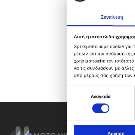
Συναίνεση
Αυτή η ιστοσελίδα χρησιμοπ
Χρησιμοποιούμε cookie για 
μέσων και την ανάλυση της
χρησιμοποιείτε τον ιστότοπ
να τις συνδυάσουν με άλλες
από μέρους σας χρήση των 
Ε
Αναγκαία
π
ι
λ
ο
γ
ή
Άρνηση