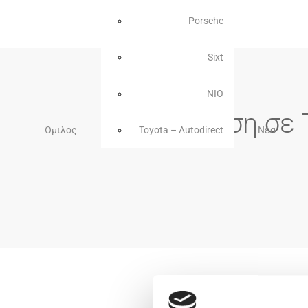
Porsche
Sixt
NIO
Πρόσκληση σε 
Όμιλος
Toyota – Autodirect
Νέα