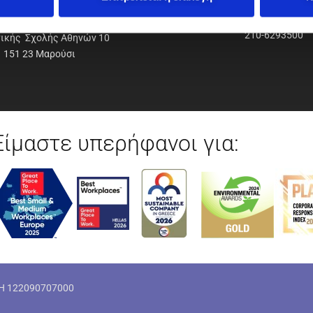
ΟΔΥΝΑΜΙΚΗ Α.Ε.Ε.
210-6293500
νικής Σχολής Αθηνών 10
151 23 Μαρούσι
Είμαστε υπερήφανοι για:
ΜΗ 122090707000