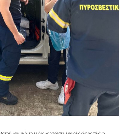
 Μοτοδυναμική, έχει διαμορφώσει ένα ολόκληρο πλάνο