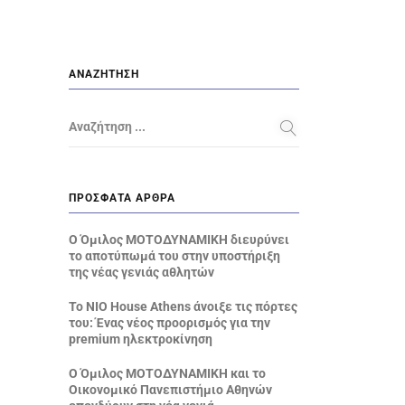
ΑΝΑΖΉΤΗΣΗ
Αναζήτηση ...
ΠΡΌΣΦΑΤΑ ΆΡΘΡΑ
Ο Όμιλος ΜΟΤΟΔΥΝΑΜΙΚΗ διευρύνει
το αποτύπωμά του στην υποστήριξη
της νέας γενιάς αθλητών
Το NIO House Athens άνοιξε τις πόρτες
του: Ένας νέος προορισμός για την
premium ηλεκτροκίνηση
Ο Όμιλος ΜΟΤΟΔΥΝΑΜΙΚΗ και το
Οικονομικό Πανεπιστήμιο Αθηνών