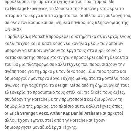
προέλευσης, της αριστοτεχνίας και του Πολιτισμού. Με
το Heritage Experience, το Μουσείο της Porsche μεταφέρει το
ιστορικό του έργο και τα οχήματα που διαθέτει στη συλλογή του,
σε όλον τον κόσμο και σε μνημεία παγκόσμιας κληρονομιάς της
UNESCO.
Παράλληλα, η Porsche προσφέρει συστηματικά σε ανερχόμενους
καλλιτέχνες και εικαστικούς νέα κανάλια μέσω των οποίων
μπορούν να επικοινωνήσουν τα έργα τους στο ευρύ κοινό. Ο
κατασκευαστής σπορ αυτοκινήτων προσφέρει από τη δεκαετία
του ’60 μια πλατφόρμα σε καλλιτέχνες που παρουσιάζουν την
αγάπη τους για τη μάρκα με τον δικό τους, ιδιαίτερο τρόπο και
δημιουργούν μοντέρνα έργα Τέχνης με θέματα τα μοντέλα, τους
αγώνες, την ταχύτητα, το design. Μέσα από τη δημιουργική τους
ελευθερία, το προσωπικό τους στυλ και τις δικές τους αξίες,
συνδέουν την Porsche με την πρωτοπορία και διευρύνουν τη
δημοφιλία της μάρκας. Στο πλαίσιο αυτό, καλλιτέχνες όπως
οι
Erich Strenger, Vexx, Arthur Kar, Daniel Arsham
και αρκετοί
άλλοι, έχουν εμπνευστεί από την Porsche και έχουν
δημιουργήσει μοναδικά έργα Τέχνης.