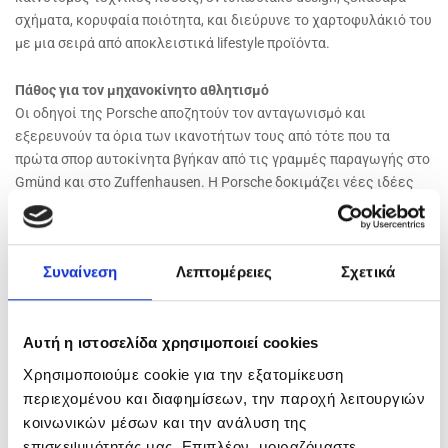
σχήματα, κορυφαία ποιότητα, και διεύρυνε το χαρτοφυλάκιό του
με μια σειρά από αποκλειστικά lifestyle προϊόντα.
Πάθος για τον μηχανοκίνητο αθλητισμό
Οι οδηγοί της Porsche αποζητούν τον ανταγωνισμό και
εξερευνούν τα όρια των ικανοτήτων τους από τότε που τα
πρώτα σπορ αυτοκίνητα βγήκαν από τις γραμμές παραγωγής στο
Gmünd και στο Zuffenhausen. Η Porsche δοκιμάζει νέες ιδέες
μηχανοκίνητου αθλητισμού, προωθεί την τεχνική και
τεχνολογική ανάπτυξη και καλλιεργεί το ομαδικό πνεύμα. Όπως
όλοι γνωρίζουν είναι πλέον ένα από τα μεγαλύτερα ονόματα σε
Συναίνεση
Λεπτομέρειες
Σχετικά
πίστες αγώνων σε όλο τον κόσμο και θρυλικοί οδηγοί
αγωνίστηκαν με το έμβλημά της σε ράλι και σιρκουί όπως του Le
Mans. Ο πολυνίκης
Jacques
Bernard «
Jacky»
Ickx, ο Hans-
Αυτή η ιστοσελίδα χρησιμοποιεί cookies
Joachim Stuck
, η πρωτοπόρος
Gilberte
Thirion
, ο
Walter Röhrl
, o
αδάμαστος
Timo
Bernhard
, ο
André Lotterer
κ.ά. έμειναν στην
Χρησιμοποιούμε cookie για την εξατομίκευση
Ιστορία για το
«όλα ή τίποτα»
πνεύμα τους, για το ότι δεν
περιεχομένου και διαφημίσεων, την παροχή λειτουργιών
εγκατέλειπαν ποτέ τη μάχη, για το ότι άνοιγαν συνεχώς
κοινωνικών μέσων και την ανάλυση της
καινούριους δρόμους, μέσα από τις πιο απαιτητικές και
επισκεψιμότητάς μας. Επιπλέον, μοιραζόμαστε