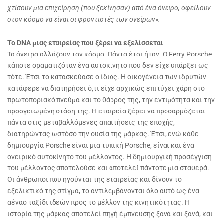
χτίσουν μια επιχείρηση (που ξεκίνησαν) από ένα όνειρο, οφείλουν
στον κόσμο να είναι οι φροντιστές των ονείρων».
Το
DNA μιας εταιρείας που ξέρει να εξελίσσεται
Τα όνειρα αλλάζουν τον κόσμο. Πάντα έτσι ήταν. Ο Ferry Porsche
κάποτε οραματιζόταν ένα αυτοκίνητο που δεν είχε υπάρξει ως
τότε. Έτσι το κατασκεύασε ο ίδιος. Η οικογένεια των ιδρυτών
κατάφερε να διατηρήσει ό,τι είχε αρχικώς επιτύχει χάρη στο
πρωτοποριακό πνεύμα και το θάρρος της, την εντιμότητα και την
προσγειωμένη στάση της. Η εταιρεία ξέρει να προσαρμόζεται
πάντα στις μεταβαλλόμενες απαιτήσεις της εποχής,
διατηρώντας ωστόσο την ουσία της μάρκας. Έτσι, ενώ κάθε
δημιουργία Porsche είναι μια τυπική Porsche, είναι και ένα
ονειρικό αυτοκίνητο του μέλλοντος. Η δημιουργική προσέγγιση
του μέλλοντος αποτελούσε και αποτελεί πάντοτε μια σταθερά.
Οι άνθρωποι που ηγούνται της εταιρείας και δίνουν το
εξελικτικό της στίγμα, το αντιλαμβάνονται όλο αυτό ως ένα
αέναο ταξίδι ιδεών προς το μέλλον της κινητικότητας. Η
ιστορία της μάρκας αποτελεί πηγή έμπνευσης ξανά και ξανά, και