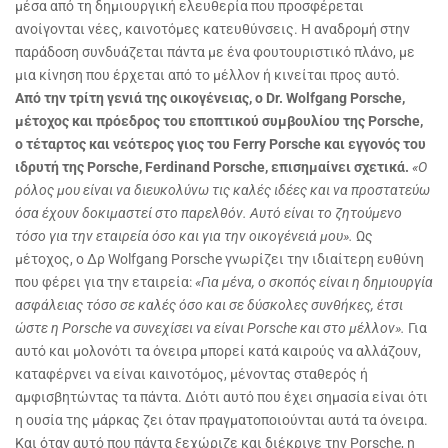
μέσα από τη δημιουργική ελευθερία που προσφέρεται
ανοίγονται νέες, καινοτόμες κατευθύνσεις. Η αναδρομή στην
παράδοση συνδυάζεται πάντα με ένα φουτουριστικό πλάνο, με
μια κίνηση που έρχεται από το μέλλον ή κινείται προς αυτό.
Από την τρίτη γενιά της οικογένειας, ο
Dr. Wolfgang Porsche,
μέτοχος και πρόεδρος του εποπτικού συμβουλίου της Porsche,
ο τέταρτος και νεότερος γιος του Ferry Porsche και εγγονός του
ιδρυτή της Porsche, Ferdinand Porsche, επισημαίνει σχετικά.
«Ο
ρόλος μου είναι να διευκολύνω τις καλές ιδέες και να προστατεύω
όσα έχουν δοκιμαστεί στο παρελθόν. Αυτό είναι το ζητούμενο
τόσο για την εταιρεία όσο και για την οικογένειά μου».
Ως
μέτοχος, ο Δρ Wolfgang Porsche γνωρίζει την ιδιαίτερη ευθύνη
που φέρει για την εταιρεία:
«Για μένα, ο σκοπός είναι η δημιουργία
ασφάλειας τόσο σε καλές όσο και σε δύσκολες συνθήκες, έτσι
ώστε η Porsche να συνεχίσει να είναι Porsche και στο μέλλον».
Για
αυτό και μολονότι τα όνειρα μπορεί κατά καιρούς να αλλάζουν,
καταφέρνει να είναι καινοτόμος, μένοντας σταθερός ή
αμφισβητώντας τα πάντα. Διότι αυτό που έχει σημασία είναι ότι
η ουσία της μάρκας ζει όταν πραγματοποιούνται αυτά τα όνειρα.
Και όταν αυτό που πάντα ξεχώριζε και διέκρινε την Porsche, η