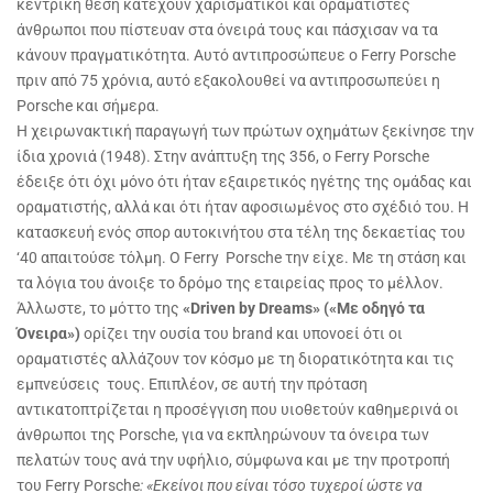
κεντρική θέση κατέχουν χαρισματικοί και οραματιστές
άνθρωποι που πίστευαν στα όνειρά τους και πάσχισαν να τα
κάνουν πραγματικότητα. Αυτό αντιπροσώπευε ο Ferry Porsche
πριν από 75 χρόνια, αυτό εξακολουθεί να αντιπροσωπεύει η
Porsche και σήμερα.
Η χειρωνακτική παραγωγή των πρώτων οχημάτων ξεκίνησε την
ίδια χρονιά (1948). Στην ανάπτυξη της 356, ο Ferry Porsche
έδειξε ότι όχι μόνο ότι ήταν εξαιρετικός ηγέτης της ομάδας και
οραματιστής, αλλά και ότι ήταν αφοσιωμένος στο σχέδιό του. Η
κατασκευή ενός σπορ αυτοκινήτου στα τέλη της δεκαετίας του
‘40 απαιτούσε τόλμη. Ο Ferry Porsche την είχε. Με τη στάση και
τα λόγια του άνοιξε το δρόμο της εταιρείας προς το μέλλον.
Άλλωστε, τo μόττο της
«
Driven
by
Dreams» («Με οδηγό τα
Όνειρα»)
ορίζει την ουσία του brand και υπονοεί ότι οι
οραματιστές αλλάζουν τον κόσμο με τη διορατικότητα και τις
εμπνεύσεις τους. Επιπλέον, σε αυτή την πρόταση
αντικατοπτρίζεται η προσέγγιση που υιοθετούν καθημερινά οι
άνθρωποι της Porsche, για να εκπληρώνουν τα όνειρα των
πελατών τους ανά την υφήλιο, σύμφωνα και με την προτροπή
του Ferry Porsche
: «Εκείνοι που είναι τόσο τυχεροί ώστε να