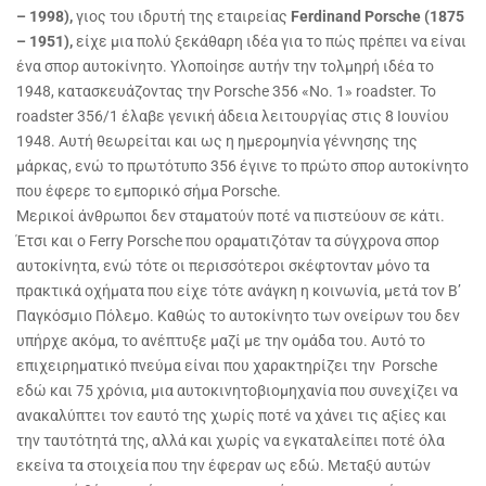
– 1998),
γιος του ιδρυτή της εταιρείας
Ferdinand Porsche
(1875
– 1951),
είχε μια πολύ ξεκάθαρη ιδέα για το πώς πρέπει να είναι
ένα σπορ αυτοκίνητο. Υλοποίησε αυτήν την τολμηρή ιδέα το
1948, κατασκευάζοντας την Porsche 356 «No. 1» roadster. Το
roadster 356/1 έλαβε γενική άδεια λειτουργίας στις 8 Ιουνίου
1948. Αυτή θεωρείται και ως η ημερομηνία γέννησης της
μάρκας, ενώ το πρωτότυπο 356 έγινε το πρώτο σπορ αυτοκίνητο
που έφερε το εμπορικό σήμα Porsche.
Μερικοί άνθρωποι δεν σταματούν ποτέ να πιστεύουν σε κάτι.
Έτσι και ο Ferry Porsche που οραματιζόταν τα σύγχρονα σπορ
αυτοκίνητα, ενώ τότε οι περισσότεροι σκέφτονταν μόνο τα
πρακτικά οχήματα που είχε τότε ανάγκη η κοινωνία, μετά τον Β’
Παγκόσμιο Πόλεμο. Καθώς το αυτοκίνητο των ονείρων του δεν
υπήρχε ακόμα, το ανέπτυξε μαζί με την ομάδα του. Αυτό το
επιχειρηματικό πνεύμα είναι που χαρακτηρίζει την Porsche
εδώ και 75 χρόνια, μια αυτοκινητοβιομηχανία που συνεχίζει να
ανακαλύπτει τον εαυτό της χωρίς ποτέ να χάνει τις αξίες και
την ταυτότητά της, αλλά και χωρίς να εγκαταλείπει ποτέ όλα
εκείνα τα στοιχεία που την έφεραν ως εδώ. Μεταξύ αυτών