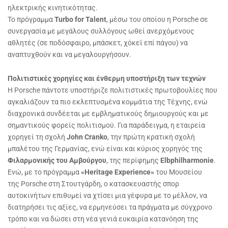
ηλεκτρικής κινητικότητας.
Το πρόγραμμα
Turbo for Talent
, μέσω του οποίου η Porsche σε
συνεργασία με μεγάλους συλλόγους ωθεί ανερχόμενους
αθλητές (σε ποδόσφαιρο, μπάσκετ, χόκεϊ επί πάγου) να
αναπτυχθούν και να μεγαλουργήσουν.
Πολιτιστικές χορηγίες και ένθερμη υποστήριξη των τεχνών
Η Porsche πάντοτε υποστήριζε πολιτιστικές πρωτοβουλίες που
αγκαλιάζουν τα πιο εκλεπτυσμένα κομμάτια της Τέχνης, ενώ
διαχρονικά συνδέεται με εμβληματικούς δημιουργούς και με
σημαντικούς φορείς πολιτισμού. Για παράδειγμα, η εταιρεία
χορηγεί τη σχολή
John Cranko
, την πρώτη κρατική σχολή
μπαλέτου της Γερμανίας, ενώ είναι και κύριος χορηγός της
Φιλαρμονικής του Αμβούργου
, της περίφημης
Elbphilharmonie
.
Ενώ, με το πρόγραμμα
«Heritage Experience»
του Μουσείου
της Porsche στη Στουτγάρδη, ο κατασκευαστής σπορ
αυτοκινήτων επιθυμεί να χτίσει μια γέφυρα με το μέλλον, να
διατηρήσει τις αξίες, να ερμηνεύσει τα πράγματα με σύγχρονο
τρόπο και να δώσει στη νέα γενιά ευκαιρία κατανόηση της