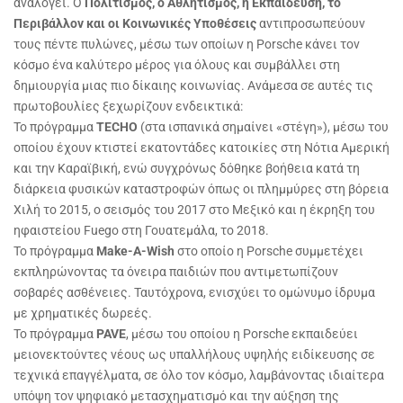
αναλογεί. Ο
Πολιτισμός, ο Αθλητισμός, η Εκπαίδευση, το
Περιβάλλον και οι Κοινωνικές Υποθέσεις
αντιπροσωπεύουν
τους πέντε πυλώνες, μέσω των οποίων η Porsche κάνει τον
κόσμο ένα καλύτερο μέρος για όλους και συμβάλλει στη
δημιουργία μιας πιο δίκαιης κοινωνίας. Ανάμεσα σε αυτές τις
πρωτοβουλίες ξεχωρίζουν ενδεικτικά:
Το πρόγραμμα
TECHO
(στα ισπανικά σημαίνει «στέγη»), μέσω του
οποίου έχουν κτιστεί εκατοντάδες κατοικίες στη Νότια Αμερική
και την Καραϊβική, ενώ συγχρόνως δόθηκε βοήθεια κατά τη
διάρκεια φυσικών καταστροφών όπως οι πλημμύρες στη βόρεια
Χιλή το 2015, ο σεισμός του 2017 στο Μεξικό και η έκρηξη του
ηφαιστείου Fuego στη Γουατεμάλα, το 2018.
Το πρόγραμμα
Make-A-Wish
στο οποίο η Porsche συμμετέχει
εκπληρώνοντας τα όνειρα παιδιών που αντιμετωπίζουν
σοβαρές ασθένειες. Ταυτόχρονα, ενισχύει το ομώνυμο ίδρυμα
με χρηματικές δωρεές.
Το πρόγραμμα
PAVE
, μέσω του οποίου η Porsche εκπαιδεύει
μειονεκτούντες νέους ως υπαλλήλους υψηλής ειδίκευσης σε
τεχνικά επαγγέλματα, σε όλο τον κόσμο, λαμβάνοντας ιδιαίτερα
υπόψη τον ψηφιακό μετασχηματισμό και την αύξηση της