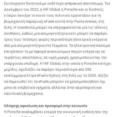
λειτουργούν δυνητικά με ουδέτερο ανθρακικό αποτύπωμα. Τον
Δεκέμβριο του 2022, η HIF Global, η Porsche και οι διεθνείς
εταίροι άνοιξαν το κοινό τους πιλοτικό εργοστάσιο για τη
βιομηχανική παραγωγή eFuels κοντά στην Punta Arenas, στη
Χιλή. Η τοποθεσία μπορεί να υπερηφανεύεται για τις τέλειες
συνθήκες, καθώς μια ανεμογεννήτρια εκεί μπορεί να παράγει
τρεις έως τέσσερις φορές περισσότερη ηλεκτρική ενέργεια
από μια ανεμογεννήτρια στη Γερμανία. Τα ηλεκτρονικά καύσιμα
επιτρέπουν τη μεταφορά ανανεώσιμων πηγών ενέργειας σε
τεράστιες αποστάσεις, σε υγρή μορφή, χρησιμοποιώντας την
υπάρχουσα υποδομή. Η HIF Global, στην οποία η Porsche κατέχει
μερίδιο, σχεδιάζει να παράγει περισσότερα από 550
εκατομμύρια λίτρα eFuel ετησίως στη Χιλή ως το 2030. Αξίζει
να σημειωθεί ότι τα eFuels μπορούν να χρησιμοποιηθούν όχι
μόνο σε επιβατικά οχήματα, αλλά και στην αεροπορική και
ναυτιλιακή βιομηχανία.
Ολόψυχη αφοσίωση και προσφορά στην κοινωνία
Η Porsche αναλαμβάνει ενεργά την κοινωνική ευθύνη που της