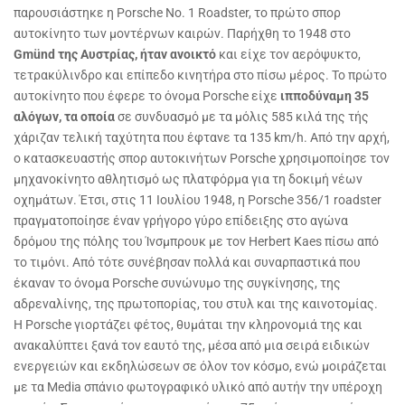
παρουσιάστηκε η Porsche No. 1 Roadster, το πρώτο σπορ
αυτοκίνητο των μοντέρνων καιρών. Παρήχθη το 1948 στο
Gmünd της Αυστρίας, ήταν ανοικτό
και είχε τον αερόψυκτο,
τετρακύλινδρο και επίπεδο κινητήρα στο πίσω μέρος. Το πρώτο
αυτοκίνητο που έφερε το όνομα Porsche είχε
ιπποδύναμη 35
αλόγων, τα οποία
σε συνδυασμό με τα μόλις 585 κιλά της τής
χάριζαν τελική ταχύτητα που έφτανε τα 135 km/h. Από την αρχή,
ο κατασκευαστής σπορ αυτοκινήτων Porsche χρησιμοποίησε τον
μηχανοκίνητο αθλητισμό ως πλατφόρμα για τη δοκιμή νέων
οχημάτων. Έτσι, στις 11 Ιουλίου 1948, η Porsche 356/1 roadster
πραγματοποίησε έναν γρήγορο γύρο επίδειξης στο αγώνα
δρόμου της πόλης του Ίνσμπρουκ με τον Herbert Kaes πίσω από
το τιμόνι. Από τότε συνέβησαν πολλά και συναρπαστικά που
έκαναν το όνομα Porsche συνώνυμο της συγκίνησης, της
αδρεναλίνης, της πρωτοπορίας, του στυλ και της καινοτομίας.
Η Porsche γιορτάζει φέτος, θυμάται την κληρονομιά της και
ανακαλύπτει ξανά τον εαυτό της, μέσα από μια σειρά ειδικών
ενεργειών και εκδηλώσεων σε όλον τον κόσμο, ενώ μοιράζεται
με τα Media σπάνιο φωτογραφικό υλικό από αυτήν την υπέροχη