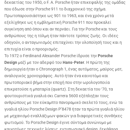
δεκαετίας του 1950, ο F. A. Porsche ήταν επικεφαλής της ομάδας
που έδωσε στην Porsche 911 το διαχρονικό της σχήμα.
Πρωτοπαρουσιάστηκε ως 901 το 1963, και ένα χρόνο μετά
εξελίχθηκε ως η εμβληματική Porsche 911 που προκαλεί
συγκίνηση από όπου και αν περνάει. Για την Porsche και τους
ανθρώπους της η τόλμη ήταν πάντοτε τρόπος ζωής. Οι ιδέες
οδηγούν, ο ανταγωνισμός επιταχύνει την υλοποίησή τους και η
επιτυχία είναι ο προορισμός.
Το 1972 ο Ferdinand Alexander Porsche ίδρυσε την
Porsche
Design
μαζί με τον αδερφό του
Hans-
Peter
. Η πρώτη της
δημιουργία ήταν ο Chronograph 1, ένας αυτόματος, μαύρος ματ,
αναλογικός χρονογράφος. Αυτό ήταν ένα καινοτόμο και
πρωτοποριακό βήμα στην εποχή που στην ωρολογοποιία
επικρατούσε η μπαταρία (quartz). Στη δεκαετία του ‘70, τα
φουτουριστικά γυαλιά σκι Carrera 5600 εξέπληξαν τους
ανθρώπους με τον εύκαμπτο πανοραμικό σκελετό τους, ενώ τα
γυαλιά ηλίου Porsche Design P’8478 ήταν τα πρώτα γυαλιά ηλίου
με μηχανισμό εναλλάξιμων φακών για διαφορετικές συνθήκες
φωτισμού. Το Porsche Design έγινε σύντομα συνώνυμο με
καινοτόμες τεχνικές λύσεις, εντυπωσιακό design, ξεκάθαρα