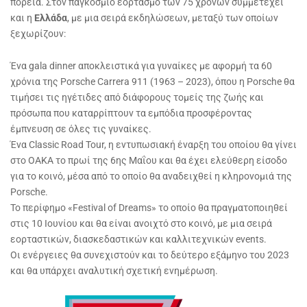
πορεία. Στον παγκόσμιο εορτασμό των 75 χρόνων συμμετέχει
και η
Ελλάδα
, με μια σειρά εκδηλώσεων, μεταξύ των οποίων
ξεχωρίζουν:
Ένα gala dinner αποκλειστικά για γυναίκες με αφορμή τα 60
χρόνια της Porsche Carrera 911 (1963 – 2023), όπου η Porsche θα
τιμήσει τις ηγέτιδες από διάφορους τομείς της ζωής και
πρόσωπα που καταρρίπτουν τα εμπόδια προσφέροντας
έμπνευση σε όλες τις γυναίκες.
Ένα Classic Road Tour, η εντυπωσιακή έναρξη του οποίου θα γίνει
στο ΟΑΚΑ το πρωί της 6ης Μαΐου και θα έχει ελεύθερη είσοδο
για το κοινό, μέσα από το οποίο θα αναδειχθεί η κληρονομιά της
Porsche.
Το περίφημο «Festival of Dreams» το οποίο θα πραγματοποιηθεί
στις 10 Ιουνίου και θα είναι ανοιχτό στο κοινό, με μια σειρά
εορταστικών, διασκεδαστικών και καλλιτεχνικών events.
Οι ενέργειες θα συνεχιστούν και το δεύτερο εξάμηνο του 2023
και θα υπάρχει αναλυτική σχετική ενημέρωση.