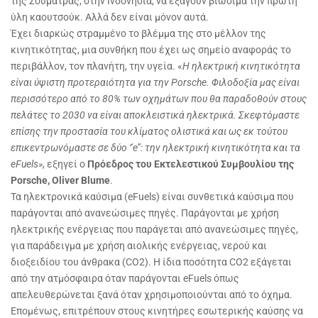
της Σουμάτρας, στην Ινδονησία, να εξάγουν βιώσιμα την πρώτη
ύλη καουτσούκ. Αλλά δεν είναι μόνον αυτά.
Έχει διαρκώς στραμμένο το βλέμμα της στο μέλλον της
κινητικότητας, μια συνθήκη που έχει ως σημείο αναφοράς το
περιβάλλον, τον πλανήτη, την υγεία. «
Η ηλεκτρική κινητικότητα
είναι ύψιστη προτεραιότητα για την Porsche. Φιλοδοξία μας είναι
περισσότερο από το 80% των οχημάτων που θα παραδοθούν στους
πελάτες το 2030 να είναι αποκλειστικά ηλεκτρικά. Σκεφτόμαστε
επίσης την προστασία του κλίματος ολιστικά και ως εκ τούτου
επικεντρωνόμαστε σε δύο ‘’e’’: την ηλεκτρική κινητικότητα και τα
eFuels»
, εξηγεί ο
Πρόεδρος του Εκτελεστικού Συμβουλίου της
Porsche, Oliver Blume
.
Τα ηλεκτρονικά καύσιμα (eFuels) είναι συνθετικά καύσιμα που
παράγονται από ανανεώσιμες πηγές. Παράγονται με χρήση
ηλεκτρικής ενέργειας που παράγεται από ανανεώσιμες πηγές,
για παράδειγμα με χρήση αιολικής ενέργειας, νερού και
διοξειδίου του άνθρακα (CO2). Η ίδια ποσότητα CO2 εξάγεται
από την ατμόσφαιρα όταν παράγονται eFuels όπως
απελευθερώνεται ξανά όταν χρησιμοποιούνται από το όχημα.
Επομένως, επιτρέπουν στους κινητήρες εσωτερικής καύσης να