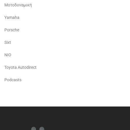
Μοτοδυναμική
Yamaha
Porsche
Sixt
NIO
Toyota Autodirect
Podcasts