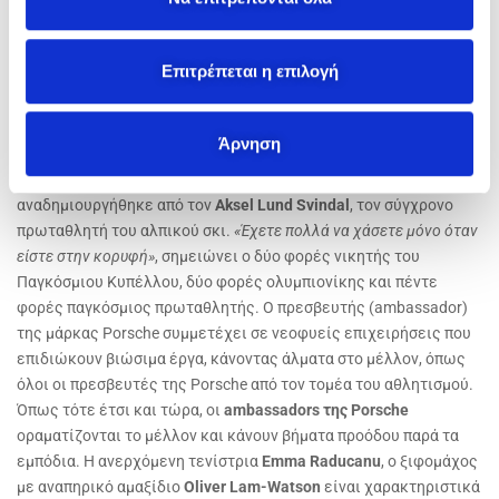
ά
Arnaus
, παγκόσμια πρωταθλήτρια στο
kitesurfing
.
θ
Ενώ, πιο παλιά, το 1960, η Porsche είχε επιχειρήσει ένα
ε
Επιτρέπεται η επιλογή
θεαματικό εγχείρημα, βάζοντας τον τότε κορυφαίο αθλητή του
σ
αλπικού σκι,
Egon Zimmermann
, να πηδήξει με τα πέδιλά του
η
πάνω από μια 356 Β. Η προσπάθεια στέφθηκε με απόλυτη
Άρνηση
ς
επιτυχία και η φωτογραφία του Hans Truöl έγινε σύμβολο.
Περισσότερες από έξι δεκαετίες αργότερα, η εικόνα
αναδημιουργήθηκε από τον
Aksel Lund Svindal
, τον σύγχρονο
πρωταθλητή του αλπικού σκι.
«Έχετε πολλά να χάσετε μόνο όταν
είστε στην κορυφή»
, σημειώνει ο δύο φορές νικητής του
Παγκόσμιου Κυπέλλου, δύο φορές ολυμπιονίκης και πέντε
φορές παγκόσμιος πρωταθλητής. Ο πρεσβευτής (ambassador)
της μάρκας Porsche συμμετέχει σε νεοφυείς επιχειρήσεις που
επιδιώκουν βιώσιμα έργα, κάνοντας άλματα στο μέλλον, όπως
όλοι οι πρεσβευτές της Porsche από τον τομέα του αθλητισμού.
Όπως τότε έτσι και τώρα, οι
ambassadors της Porsche
οραματίζονται το μέλλον και κάνουν βήματα προόδου παρά τα
εμπόδια. Η ανερχόμενη τενίστρια
Emma Raducanu
, o ξιφομάχος
με αναπηρικό αμαξίδιο
Oliver Lam-Watson
είναι χαρακτηριστικά