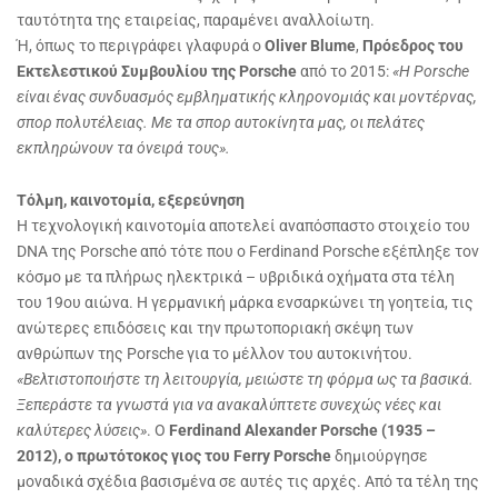
ταυτότητα της εταιρείας, παραμένει αναλλοίωτη.
Ή, όπως το περιγράφει γλαφυρά ο
Oliver Blume
,
Πρόεδρος του
Εκτελεστικού Συμβουλίου της Porsche
από το 2015:
«Η Porsche
είναι ένας συνδυασμός εμβληματικής κληρονομιάς και μοντέρνας,
σπορ πολυτέλειας. Με τα σπορ αυτοκίνητα μας, οι πελάτες
εκπληρώνουν τα όνειρά τους».
Τόλμη, καινοτομία, εξερεύνηση
Η τεχνολογική καινοτομία αποτελεί αναπόσπαστο στοιχείο του
DNA της Porsche από τότε που ο Ferdinand Porsche εξέπληξε τον
κόσμο με τα πλήρως ηλεκτρικά – υβριδικά οχήματα στα τέλη
του 19ου αιώνα. Η γερμανική μάρκα ενσαρκώνει τη γοητεία, τις
ανώτερες επιδόσεις και την πρωτοποριακή σκέψη των
ανθρώπων της Porsche για το μέλλον του αυτοκινήτου.
«Βελτιστοποιήστε τη λειτουργία, μειώστε τη φόρμα ως τα βασικά.
Ξεπεράστε τα γνωστά για να ανακαλύπτετε συνεχώς νέες και
καλύτερες λύσεις»
. Ο
Ferdinand
Alexander
Porsche (1935 –
2012), ο πρωτότοκος γιος του Ferry Porsche
δημιούργησε
μοναδικά σχέδια βασισμένα σε αυτές τις αρχές. Από τα τέλη της