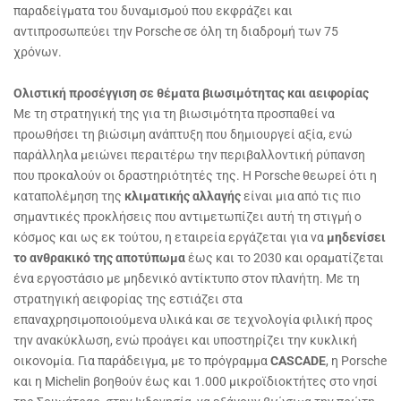
παραδείγματα του δυναμισμού που εκφράζει και
αντιπροσωπεύει την Porsche σε όλη τη διαδρομή των 75
χρόνων.
Ολιστική προσέγγιση σε θέματα βιωσιμότητας και αειφορίας
Με τη στρατηγική της για τη βιωσιμότητα προσπαθεί να
προωθήσει τη βιώσιμη ανάπτυξη που δημιουργεί αξία, ενώ
παράλληλα μειώνει περαιτέρω την περιβαλλοντική ρύπανση
που προκαλούν οι δραστηριότητές της. Η Porsche θεωρεί ότι η
καταπολέμηση της
κλιματικής αλλαγής
είναι μια από τις πιο
σημαντικές προκλήσεις που αντιμετωπίζει αυτή τη στιγμή ο
κόσμος και ως εκ τούτου, η εταιρεία εργάζεται για να
μηδενίσει
το ανθρακικό της αποτύπωμα
έως και το 2030 και οραματίζεται
ένα εργοστάσιο με μηδενικό αντίκτυπο στον πλανήτη. Με τη
στρατηγική αειφορίας της εστιάζει στα
επαναχρησιμοποιούμενα υλικά και σε τεχνολογία φιλική προς
την ανακύκλωση, ενώ προάγει και υποστηρίζει την κυκλική
οικονομία. Για παράδειγμα, με το πρόγραμμα
CASCADE
, η Porsche
και η Michelin βοηθούν έως και 1.000 μικροϊδιοκτήτες στο νησί