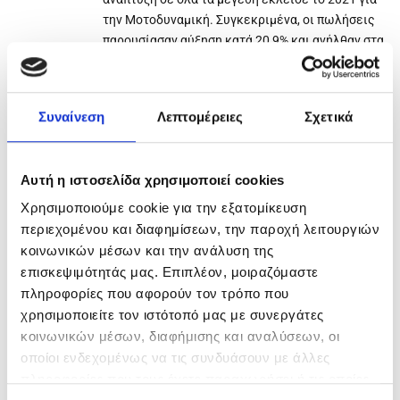
την Μοτοδυναμική. Συγκεκριμένα, οι πωλήσεις
παρουσίασαν αύξηση κατά 20,9% και ανήλθαν στα
94,7 εκ. Τα κέρδη προ φόρων, τόκων &
αποσβέσεων (Ebitda) ανήλθαν σε 14,2 εκ. ευρώ,
υπερδιπλάσια από αυτά του…
Συναίνεση
Λεπτομέρειες
Σχετικά
Αυτή η ιστοσελίδα χρησιμοποιεί cookies
Χρησιμοποιούμε cookie για την εξατομίκευση
περιεχομένου και διαφημίσεων, την παροχή λειτουργιών
ΑΝΑΖΉΤΗΣΗ
κοινωνικών μέσων και την ανάλυση της
επισκεψιμότητάς μας. Επιπλέον, μοιραζόμαστε
Αναζήτηση ...
πληροφορίες που αφορούν τον τρόπο που
χρησιμοποιείτε τον ιστότοπό μας με συνεργάτες
κοινωνικών μέσων, διαφήμισης και αναλύσεων, οι
ΠΡΌΣΦΑΤΑ ΆΡΘΡΑ
οποίοι ενδεχομένως να τις συνδυάσουν με άλλες
πληροφορίες που τους έχετε παραχωρήσει ή τις οποίες
Ο Όμιλος ΜΟΤΟΔΥΝΑΜΙΚΗ διευρύνει το αποτύπωμά του στην
υποστήριξη της νέας γενιάς αθλητών