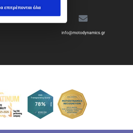
α επιτρέπονται όλα
info@motodynamics.gr