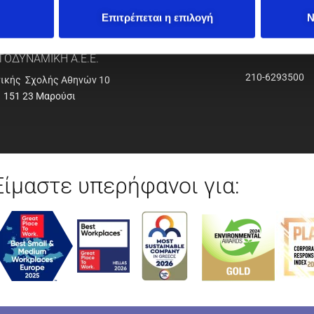
Επιτρέπεται η επιλογή
Ν
ΟΔΥΝΑΜΙΚΗ Α.Ε.Ε.
210-6293500
νικής Σχολής Αθηνών 10
151 23 Μαρούσι
Είμαστε υπερήφανοι για: