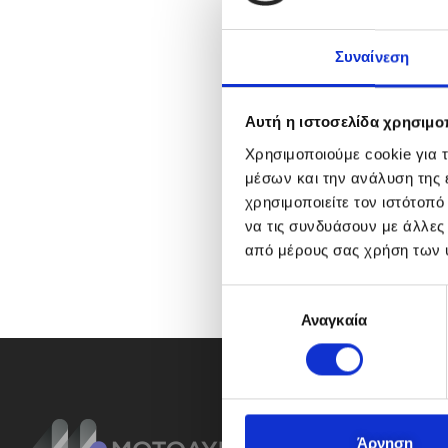
Συναίνεση
Αυτή η ιστοσελίδα χρησιμοπ
Χρησιμοποιούμε cookie για 
μέσων και την ανάλυση της
χρησιμοποιείτε τον ιστότοπ
να τις συνδυάσουν με άλλες
από μέρους σας χρήση των 
Ε
Αναγκαία
π
ι
λ
ο
γ
ή
Άρνηση