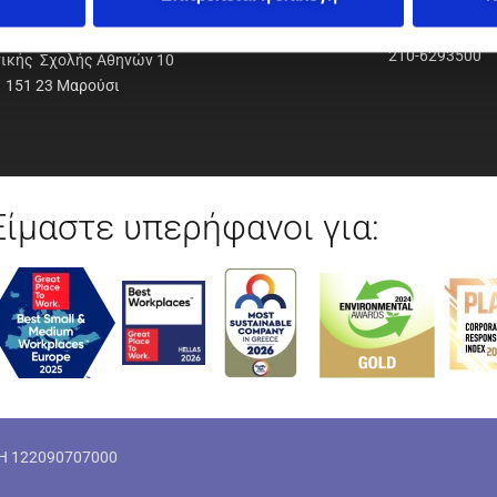
ΟΔΥΝΑΜΙΚΗ Α.Ε.Ε.
210-6293500
νικής Σχολής Αθηνών 10
151 23 Μαρούσι
Είμαστε υπερήφανοι για:
ΜΗ 122090707000