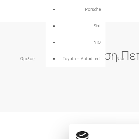
Porsche
Sixt
NIO
Έκθεση Πε
Όμιλος
Toyota – Autodirect
Νέα