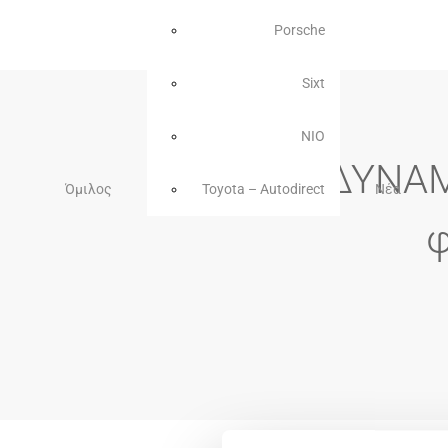
Porsche
Sixt
NIO
ΜΟΤΟΔΥΝΑΜΙ
Όμιλος
Toyota – Autodirect
Νέα
φ