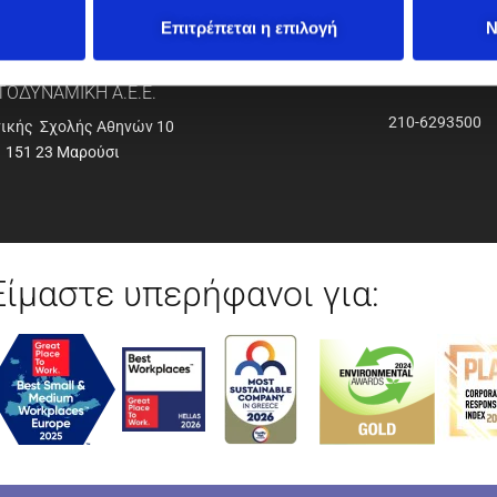
Επιτρέπεται η επιλογή
Ν
ΟΔΥΝΑΜΙΚΗ Α.Ε.Ε.
210-6293500
νικής Σχολής Αθηνών 10
151 23 Μαρούσι
Είμαστε υπερήφανοι για: