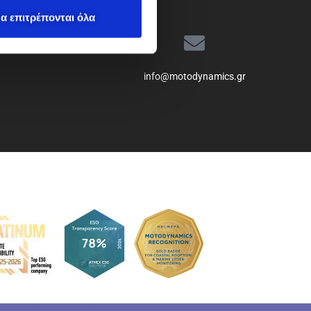
α επιτρέπονται όλα
info@motodynamics.gr