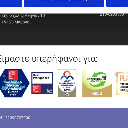
ΟΔΥΝΑΜΙΚΗ Α.Ε.Ε.
210-6293500
νικής Σχολής Αθηνών 10
151 23 Μαρούσι
Είμαστε υπερήφανοι για:
ΜΗ 122090707000