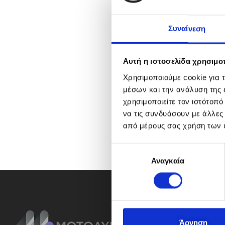
Συναίνεση
Αυτή η ιστοσελίδα χρησιμοπ
Χρησιμοποιούμε cookie για 
μέσων και την ανάλυση της
χρησιμοποιείτε τον ιστότοπ
να τις συνδυάσουν με άλλες
από μέρους σας χρήση των 
Ε
Αναγκαία
π
ι
λ
ο
γ
ή
Άρνηση