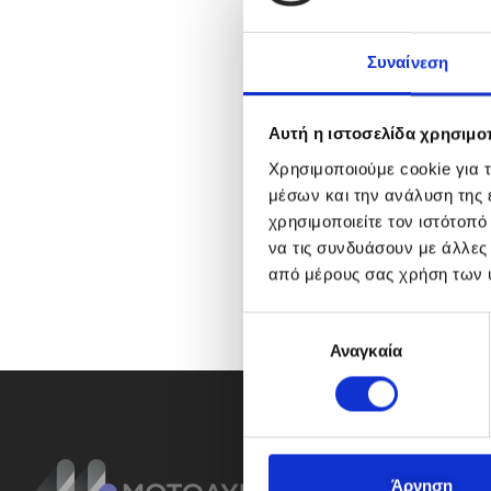
Συναίνεση
Αυτή η ιστοσελίδα χρησιμοπ
Χρησιμοποιούμε cookie για 
μέσων και την ανάλυση της
χρησιμοποιείτε τον ιστότοπ
να τις συνδυάσουν με άλλες
από μέρους σας χρήση των 
Ε
Αναγκαία
π
ι
λ
ο
γ
ή
Άρνηση