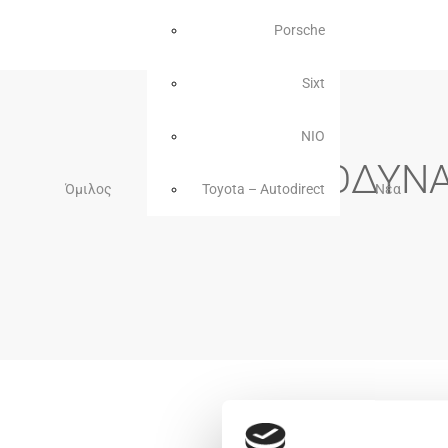
Porsche
Sixt
NIO
ΜΟΤΟΔΥΝΑΜ
Όμιλος
Toyota – Autodirect
Νέα