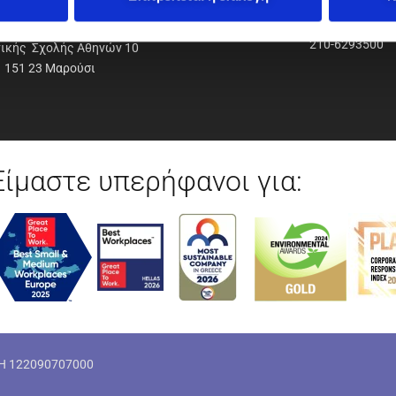
ΟΔΥΝΑΜΙΚΗ Α.Ε.Ε.
210-6293500
νικής Σχολής Αθηνών 10
151 23 Μαρούσι
Είμαστε υπερήφανοι για:
ΜΗ 122090707000