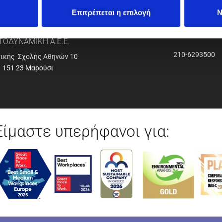
Επιτρέπεται η επιλογή
Ν
ΟΔΥΝΑΜΙΚΗ Α.Ε.Ε.
210-6293500
νικής Σχολής Αθηνών 10
151 23 Μαρούσι
Είμαστε υπερήφανοι για: