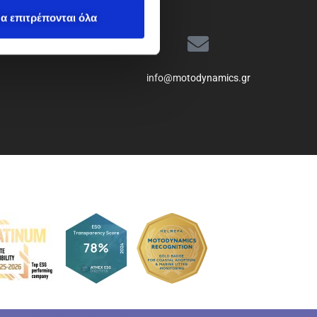
α επιτρέπονται όλα
info@motodynamics.gr