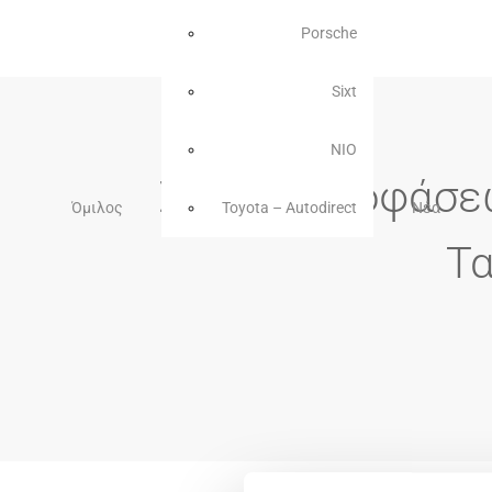
Porsche
Sixt
NIO
Σχέδιο αποφάσεω
Όμιλος
Toyota – Autodirect
Νέα
Τα