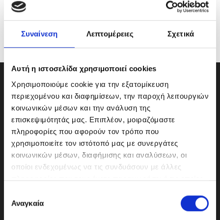
Συναίνεση
Λεπτομέρειες
Σχετικά
Αυτή η ιστοσελίδα χρησιμοποιεί cookies
Χρησιμοποιούμε cookie για την εξατομίκευση
περιεχομένου και διαφημίσεων, την παροχή λειτουργιών
κοινωνικών μέσων και την ανάλυση της
επισκεψιμότητάς μας. Επιπλέον, μοιραζόμαστε
πληροφορίες που αφορούν τον τρόπο που
χρησιμοποιείτε τον ιστότοπό μας με συνεργάτες
κοινωνικών μέσων, διαφήμισης και αναλύσεων, οι
οποίοι ενδεχομένως να τις συνδυάσουν με άλλες
πληροφορίες που τους έχετε παραχωρήσει ή τις οποίες
έχουν συλλέξει σε σχέση με την από μέρους σας χρήση
Ε
ΜΟΤΟΔΥΝΑΜΙΚΗ Α.Ε.Ε.
των υπηρεσιών τους.
Αναγκαία
π
Γερμανικής Σχολής Αθηνών 10
ι