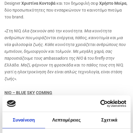
Designer
Χριστίνα Κοντοβά
και τον δημοφιλή σεφ
Χρήστο Μοίρα
,
δύο προσωπικότητες που ενσαρκώνουν το καινοτόμο πνεύμα
του brand.
«Στη NIO, όλα ξεκινούν από την κοινότητα. Μια κοινότητα
ανθρώπων που μοιράζονται ενέργεια, πάθος, καινοτομία και μια
νέα φιλοσοφία ζωής. Κάθε κοινότητα χρειάζεται ανθρώπους που
εμπνέουν, δημιουργούν και τολμούν. Με μεγάλη χαρά, σας
παρουσιάζουμε τους ambassadors της NIO & του
f
irefly στην
Ελλάδα. Μαζί, φέρνουν τη φρεσκάδα και το πάθος τους στη NIO,
γιατί η ηλεκτροκίνηση δεν είναι απλώς τεχνολογία, είναι στάση
ζωής».
NIO
–
BLUE
SKY
COMING
Η
NIO
, ιδρύθηκε το 2014 στη Σαγκάη, έχει δημιουργήσει κέντρα
Έρευνας & Ανάπτυξης καθώς και παραγωγικές μονάδες σε
14
Συναίνεση
Λεπτομέρειες
Σχετικά
χώρες και περιοχές
, ενώ διαθέτει δίκτυα πωλήσεων και
εξυπηρέτησης σε
7 χώρες
, εξυπηρετώντας χρήστες σε