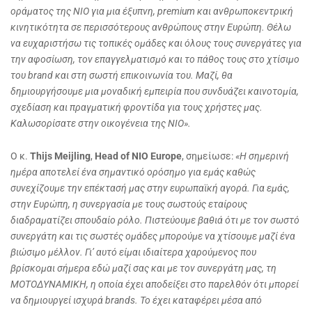
οράματος της
NIO
για μια έξυπνη,
premium
και ανθρωποκεντρική
κινητικότητα σε περισσότερους ανθρώπους στην Ευρώπη. Θέλω
να ευχαριστήσω τις τοπικές ομάδες και όλους τους συνεργάτες για
την αφοσίωση, τον επαγγελματισμό και το πάθος τους στο χτίσιμο
του
brand
και στη σωστή επικοινωνία του. Μαζί, θα
δημιουργήσουμε μια μοναδική εμπειρία που συνδυάζει καινοτομία,
σχεδίαση και πραγματική φροντίδα για τους χρήστες μας.
Καλωσορίσατε στην οικογένεια της
NIO
».
Ο κ.
Thijs
Meijling
,
Head of NIO Europe
, σημείωσε:
«Η σημερινή
ημέρα αποτελεί ένα σημαντικό ορόσημο για εμάς καθώς
συνεχίζουμε την επέκτασή μας στην ευρωπαϊκή αγορά. Για εμάς,
στην Ευρώπη, η συνεργασία με τους σωστούς εταίρους
διαδραματίζει σπουδαίο ρόλο. Πιστεύουμε βαθιά ότι με τον σωστό
συνεργάτη και τις σωστές ομάδες μπορούμε να χτίσουμε μαζί ένα
βιώσιμο μέλλον. Γι’ αυτό είμαι ιδιαίτερα χαρούμενος που
βρίσκομαι σήμερα εδώ μαζί σας και με τον συνεργάτη μας, τη
ΜΟΤΟΔΥΝΑΜΙΚΗ, η οποία έχει αποδείξει στο παρελθόν ότι μπορεί
να δημιουργεί ισχυρά brand
s
. Το έχει καταφέρει μέσα από