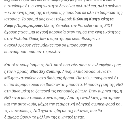
πιστεύουμε ότι η κινητικότητα δεν είναι πολυτέλεια, αλλά ανάγκη
– ένας κινητήρας της ανθρώπινης προόδου σε όλη τη διάρκεια της
ιστορίας. Το όραμά μας είναι τολμηρό:
Βιώσιμη Κινητικότητα
Χωρίς Περιορισμούς.
Με τη
Yamaha
, την
Porsche
και τη
SIXT
έχουμε χτίσει μια ισχυρή παρουσία στον τομέα της κινητικότητας
στην Ελλάδα. Όμως δεν σταματήσαμε εκεί. Θέλαμε να
ανακαλύψουμε νέες μάρκες που θα μπορούσαν να
επαναπροσδιορίσουν το μέλλον.
Και τότε γνωρίσαμε τη
NIO
. Αυτό που κέντρισε το ενδιαφέρον μας
ήταν η φράση:
Blue
Sky
Coming
.
Απλή. Ελπιδοφόρα. Δυνατή.
Μίλησε κατευθείαν στο δικό μας όραμα. Πιστεύω πραγματικά ότι
οι πιο λαμπροί ουρανοί βρίσκονται μπροστά. Η προσέγγιση της
NIO
στη βιωσιμότητα ξεπερνά τις εκπομπές ρύπων. Στον πυρήνα της, η
NIO
είναι μια εταιρεία καινοτομίας. Από την εναλλαγή μπαταριών
και την αυτονομία, μέχρι την εξαιρετική οδηγική συμπεριφορά και
την ασφάλεια, η
NIO
ηγείται ήδη σε τεχνολογίες που θα
διαμορφώσουν το μέλλον της κινητικότητας.