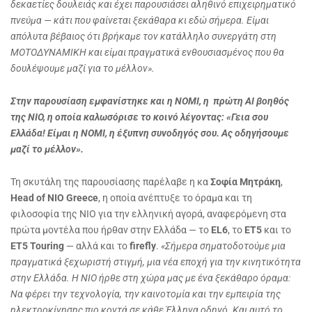
δεκαετίες δουλειάς και έχει παρουσιάσει αληθινό επιχειρηματικό
πνεύμα — κάτι που φαίνεται ξεκάθαρα κι εδώ σήμερα. Είμαι
απόλυτα βέβαιος ότι βρήκαμε τον κατάλληλο συνεργάτη στη
ΜΟΤΟΔΥΝΑΜΙΚΗ και είμαι πραγματικά ενθουσιασμένος που θα
δουλέψουμε μαζί για το μέλλον».
Στην παρουσίαση εμφανίστηκε και η
NOMI
, η πρώτη AI βοηθός
της
NIO
, η οποία καλωσόρισε το κοινό λέγοντας: «Γεια σου
Ελλάδα! Είμαι η
NOMI
, η έξυπνη συνοδηγός σου. Ας οδηγήσουμε
μαζί το μέλλον».
Τη σκυτάλη της παρουσίασης παρέλαβε η κα
Σοφία
Μητράκη
,
Head
of
NIO
Greece
, η οποία ανέπτυξε το όραμα και τη
φιλοσοφία της NIO για την ελληνική αγορά, αναφερόμενη στα
πρώτα μοντέλα που ήρθαν στην Ελλάδα — το
EL
6
, το
ET
5
και το
ET
5
Touring
— αλλά και το
firefly
.
«Σήμερα σηματοδοτούμε μια
πραγματικά ξεχωριστή στιγμή, μια νέα εποχή για την κινητικότητα
στην Ελλάδα. Η NIO ήρθε στη χώρα μας με ένα ξεκάθαρο όραμα:
Nα φέρει την τεχνολογία, την καινοτομία και την εμπειρία της
ηλεκτροκίνησης πιο κοντά σε κάθε Έλληνα οδηγό. Και αυτό το