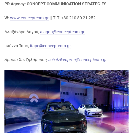
PR Agency: CONCEPT COMMUNICATION STRATEGIES
W:
www.conceptcom.gr
|| T.
T: +30 210 80 21 252
Αλεξάνδρα Λαγού,
alagou@conceptcom.gr
Ιωάννα Ταπέ,
itape@conceptcom.gr
,
Αμαλία Χατζηλάμπρου,
achatzilamprou@conceptcom.gr