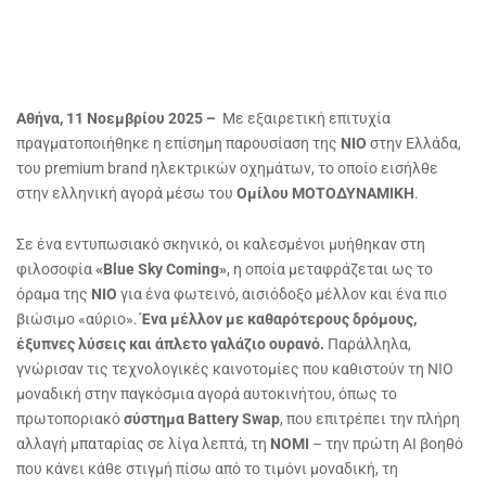
Αθήνα, 11 Νοεμβρίου 2025 –
Με εξαιρετική επιτυχία
πραγματοποιήθηκε η επίσημη παρουσίαση της
NIO
στην Ελλάδα,
του premium brand ηλεκτρικών οχημάτων, το οποίο εισήλθε
στην ελληνική αγορά μέσω του
Ομίλου ΜΟΤΟΔΥΝΑΜΙΚΗ
.
Σε ένα εντυπωσιακό σκηνικό, οι καλεσμένοι μυήθηκαν στη
φιλοσοφία
«
Blue
Sky
Coming
»
, η οποία μεταφράζεται ως το
όραμα της
NIO
για ένα φωτεινό, αισιόδοξο μέλλον και ένα πιο
βιώσιμο «αύριο».
Ένα μέλλον με καθαρότερους δρόμους,
έξυπνες λύσεις και άπλετο γαλάζιο ουρανό.
Παράλληλα,
γνώρισαν τις τεχνολογικές καινοτομίες που καθιστούν τη NIO
μοναδική στην παγκόσμια αγορά αυτοκινήτου, όπως το
πρωτοποριακό
σύστημα
Battery
Swap
, που επιτρέπει την πλήρη
αλλαγή μπαταρίας σε λίγα λεπτά, τη
ΝΟΜΙ
– την πρώτη AI βοηθό
που κάνει κάθε στιγμή πίσω από το τιμόνι μοναδική, τη