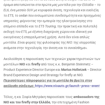
όραμα αποτυπώνεται στα πρώτα μας μοντέλα για την Ελλάδα – το
EL6, ένα μεσαίο SUV με κορυφαία άνεση, τεχνολογία και ευελιξία,
το ET5, το sedan που ενσωματώνει συνδεσιμότητα και προηγμένες
υπηρεσίες, φέρνοντας την εμπειρία της ηλεκτροκίνησης στο
επόμενο επίπεδο και το ET5 Touring, την πρακτική και πολυτελή
εκδοχή του ET5, με έξυπνη διαχείριση χώρου και ιδανική για
οικογένειες ή επαγγελματική χρήση. Αυτά δεν είναι απλώς
μοντέλα. Είναι φορείς της φιλοσοφίας της NIO: της ισορροπίας
ανάμεσα στην τεχνολογία, την άνεση και το συναίσθημα».
Ακολούθησε η παρουσίαση των τεχνικών χαρακτηριστικών των
μοντέλων
NIO
και
firefly
από τους κ.κ. Benjamin Steinmetz –
Product Experience Director Europe και
Marius
Holletzek
– Director
Brand Experience Design and Strategy for firefly at NIO.
Περισσότερες πληροφορίες για τα μοντέλα θα βρείτε στον
ακόλουθο σύνδεσμο:
https
://
www
.
nioauto
.
gr
/
launch
–
press
–
event
Τέλος, η κα. Σοφία Μητράκη παρουσίασε τους
ambassadors
της
NIO
και του f
irefly
στην Ελλάδα
, την επιτυχημένη Fashion