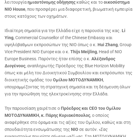
λειτουργία
ημιαυτόνομης οδήγησης
καθώς και το
οικοσύστημα
NIO
House
, που προσφέρει μια διαφορετική, βιωματική εμπειρία
στους κατόχους των οχημάτων.
Ιδιαίτερη σημασία για την Ελλάδα είχε η παρουσία της κας.
Li
Ying
, Commercial Counsellor of the Chinese Embassy και
υψηλόβαθμων εκπροσώπων της NIO όπως ο κ.
Hui Zhang
, Group
Vice President NIO Europe και ο κ.
Thijs Meijling
, Head of NIO
Europe Business. Παρόντες ήταν επίσης ο κ.
Αλέξανδρος
Διογένους
, αναπληρωτής Πρόεδρος της Blue Horizon Mobility
όπως και μέλη του Διοικητικού Συμβουλίου και εκπρόσωποι της
διοικητικής ομάδας του
Ομίλου ΜΟΤΟΔΥΝΑΜΙΚΗ
,
υπογραμμίζοντας τη στρατηγική σημασία και τη δέσμευση όλων
για την προώθηση της ηλεκτροκίνησης στην Ελλάδα.
Την παρουσίαση χαιρέτισε ο
Πρόεδρος και
CEO
του Ομίλου
ΜΟΤΟΔΥΝΑΜΙΚΗ, κ. Πάρης Κυριακόπουλος
, ο οποίος
αναφέρθηκε στο όραμα και τις αξίες του Ομίλου, καθώς και στη
σπουδαιότητα ενσωμάτωσης της
ΝΙΟ
σε αυτόν.
«Σας
ευχαριστούμε που είστε σήμερα μαζί μας. Στη ΜΟΤΟΔΥΝΑΜΙΚΗ