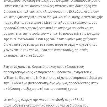
είναι μέρος της οικογενειακής μου ιστορίας. Οι παππούδες μου, ο
Πάρις και η Κίττυ Κυριακόπουλου, πίστευαν στη διατήρηση και
διάδοση της πολιτιστικής κληρονομιάς της Ελλάδας. Αγάπησαν
και στήριξαν ενεργά αυτό το ίδρυμα, και είμαι πραγματικά ευτυχής
που το βλέπω να ευημερεί. Μετά το τέλος της εκδήλωσης, σας
προσκαλώ να εξερευνήσετε αυτό το υπέροχο μουσείο και να
μοιραστείτε την ιστορία του — όπως θα μοιραστείτε τις ιστορίες
της ΜΟΤΟΔΥΝΑΜΙΚΗΣ και της
NIO
. Στον πυρήνα μας, χτίζουμε
διαγενεακές σχέσεις με τα ενδιαφερόμενα μέρη — σχέσεις που
χτίζονται με τον χρόνο, μέσα από εμπιστοσύνη, αριστεία,
ακεραιότητα και σεβασμό».
Στη συνέχεια, ο κ. Κυριακόπουλος προσκάλεσε τους
παρευρισκόμενους να παρακολουθήσουν το μήνυμα του κ.
William Li, Ιδρυτή της NIO, ο οποίος είχε προετοιμάσει ειδικά για
την Ελλάδα ένα βιντεοσκοπημένο μήνυμα, προσδίδοντας στην
εκδήλωση μια ξεχωριστή και προσωπική χροιά.
«Η επίσημη έναρξη της
NIO
και του
firefly
στην Ελλάδα
σηματοδοτεί ένα σημαντικό ορόσημο για τη διάδοση του