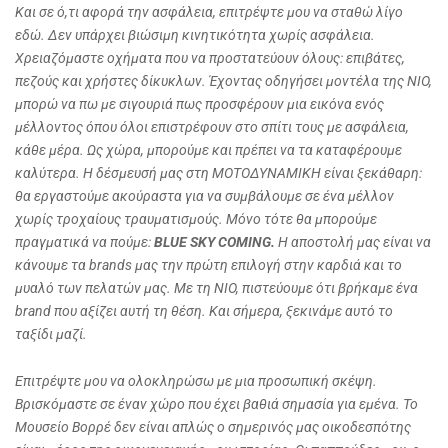
Και σε ό,τι αφορά την ασφάλεια, επιτρέψτε μου να σταθώ λίγο
εδώ. Δεν υπάρχει βιώσιμη κινητικότητα χωρίς ασφάλεια.
Χρειαζόμαστε οχήματα που να προστατεύουν όλους: επιβάτες,
πεζούς και χρήστες δίκυκλων. Έχοντας οδηγήσει μοντέλα της
NIO
,
μπορώ να πω με σιγουριά πως προσφέρουν μια εικόνα ενός
μέλλοντος όπου όλοι επιστρέφουν στο σπίτι τους με ασφάλεια,
κάθε μέρα. Ως χώρα, μπορούμε και πρέπει να τα καταφέρουμε
καλύτερα. Η δέσμευσή μας στη ΜΟΤΟΔΥΝΑΜΙΚΗ είναι ξεκάθαρη:
θα εργαστούμε ακούραστα για να συμβάλουμε σε ένα μέλλον
χωρίς τροχαίους τραυματισμούς. Μόνο τότε θα μπορούμε
πραγματικά να πούμε:
BLUE
SKY
COMING
.
Η αποστολή μας είναι να
κάνουμε τα
brands
μας την πρώτη επιλογή στην καρδιά και το
μυαλό των πελατών μας. Με τη
NIO
, πιστεύουμε ότι βρήκαμε ένα
brand
που αξίζει αυτή τη θέση. Και σήμερα, ξεκινάμε αυτό το
ταξίδι μαζί.
Επιτρέψτε μου να ολοκληρώσω με μια προσωπική σκέψη.
Βρισκόμαστε σε έναν χώρο που έχει βαθιά σημασία για εμένα. Το
Μουσείο Βορρέ δεν είναι απλώς ο σημερινός μας οικοδεσπότης