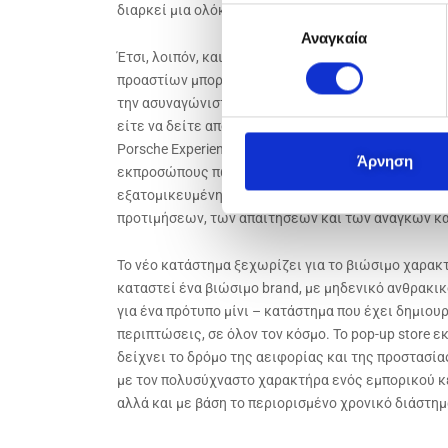
διαρκεί μια ολόκληρη ζωή και για αυτό αξίζει το κ
Ε
Αναγκαία
π
Έτσι, λοιπόν, και για όσο χρόνο διαρκεί η ανακαίν
ι
προαστίων μπορούν να επισκέπτονται πλέον το Porsc
λ
την ασυναγώνιστη γοητεία της Porsche. Είτε κάποιος
ο
είτε να δείτε από κοντά τη συλλογή lifestyle προϊό
γ
Porsche Experience Store είναι το κατάλληλο μέρος
ή
Άρνηση
εκπροσώπους πωλήσεων, που θα είναι διαθέσιμη γι
σ
εξατομικευμένη καθοδήγηση να δίνει απαντήσεις 
υ
προτιμήσεων, των απαιτήσεων και των αναγκών κάθ
γ
κ
Το νέο κατάστημα ξεχωρίζει για το βιώσιμο χαρακτ
α
καταστεί ένα βιώσιμο brand, με μηδενικό ανθρακι
τ
για ένα πρότυπο μίνι – κατάστημα που έχει δημιου
ά
περιπτώσεις, σε όλον τον κόσμο. Το pop-up store 
θ
δείχνει το δρόμο της αειφορίας και της προστασία
ε
με τον πολυσύχναστο χαρακτήρα ενός εμπορικού κ
σ
αλλά και με βάση το περιορισμένο χρονικό διάστημ
η
ς