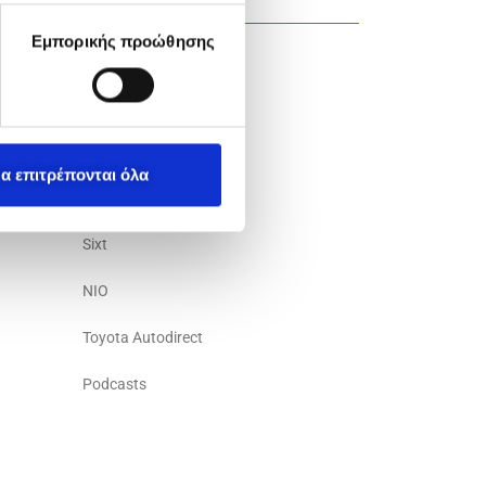
ΚΑΤΗΓΟΡΊΕΣ ΝΈΩΝ
Εμπορικής προώθησης
ESG
Μοτοδυναμική
Yamaha
α επιτρέπονται όλα
Porsche
Sixt
NIO
Toyota Autodirect
Podcasts