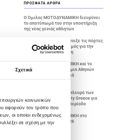
ΠΡΌΣΦΑΤΑ ΆΡΘΡΑ
Ο Όμιλος ΜΟΤΟΔΥΝΑΜΙΚΗ διευρύνει
το αποτύπωμά του στην υποστήριξη
της νέας γενιάς αθλητών
Το NIO House Athens άνοιξε τις πόρτες
του: Ένας νέος προορισμός για την
premium ηλεκτροκίνηση
Ο Όμιλος ΜΟΤΟΔΥΝΑΜΙΚΗ και το
Οικονομικό Πανεπιστήμιο Αθηνών
Σχετικά
επενδύουν στη νέα γενιά
επαγγελματιών
ΜΟΤΟΔΥΝΑΜΙΚΗ: Στο πλευρό των
εθελοντών της Humanity Greece για
λειτουργιών κοινωνικών
ακόμη μια αντιπυρική περίοδο
ου αφορούν τον τρόπο που
εων, οι οποίοι ενδεχομένως
Ο Όμιλος ΜΟΤΟΔΥΝΑΜΙΚΗ στο
Messinia Challenge 2026
υλλέξει σε σχέση με την