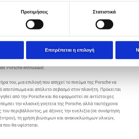
αλύτερο.
Προτιμήσεις
Στατιστικά
ιση στο Porsche Center Athens, οι πελάτες κυρίως των Βορείων
he Experience Store, στο Golden Hall και να ανακαλύπτουν
 επιθυμεί να κλείσει και να πραγματοποιήσει ένα test drive,
ντων της θρυλικής μάρκας και να κάνει τις αγορές του, το
. Εκεί θα βρίσκεται πάντοτε μια ομάδα από εξειδικευμένους
Επιτρέπεται η επιλογή
Ν
α να προσφέρει μια ξεχωριστή εμπειρία αγοράς και μέσα από
και να βοηθάει στη λήψη των σωστών αποφάσεων, βάσει των
ε Porsche enthusiast.
ήρα του, μια επιλογή που απηχεί το πνεύμα της Porsche να
κό αποτύπωμα και απόλυτο σεβασμό στον πλανήτη. Πρόκειται
ργηθεί από την Porsche και θα εφαρμοστεί σε αντίστοιχες
εκπέμπει την κλασική γοητεία της Porsche, αλλά ταυτόχρονα
ς του περιβάλλοντος, με άξονες την ευελιξία (σε συνάρτηση
έντρου), τη χρήση βιώσιμων και ανακυκλώσιμων υλικών,
α που θα υφίσταται.