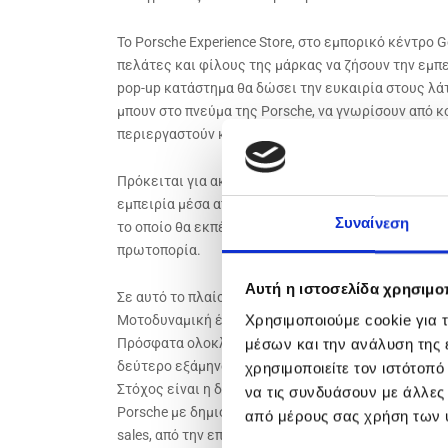
Το Porsche Experience Store, στο εμπορικό κέντρο G
πελάτες και φίλους της μάρκας να ζήσουν την εμπε
pop-up κατάστημα θα δώσει την ευκαιρία στους λά
μπουν στο πνεύμα της Porsche, να γνωρίσουν από κο
περιεργαστούν καινούργια μοντέλα.
Πρόκειται για ακόμη μια επένδυση του ομίλου Μοτ
εμπειρία μέσα από μελετημένες κινήσεις και τη δη
Συναίνεση
το οποίο θα εκπέμπει το ιδιαίτερο στίγμα ενός bra
πρωτοπορία.
Αυτή η ιστοσελίδα χρησιμοπ
Σε αυτό το πλαίσιο, το 2023 είναι μια πολύ σημαντ
Χρησιμοποιούμε cookie για 
Μοτοδυναμική έχει προγραμματίσει σημαντικές επε
Πρόσφατα ολοκληρώθηκε το mini facelift στο Porsche
μέσων και την ανάλυση της
δεύτερο εξάμηνο του έτους θα ακολουθήσει η ριζι
χρησιμοποιείτε τον ιστότοπ
Στόχος είναι η δημιουργία μιας μπουτίκ σύμφωνα μ
να τις συνδυάσουν με άλλες
Porsche με δημιουργικό τρόπο, είτε αυτό αφορά τη
από μέρους σας χρήση των 
sales, από την επιλογή του μοντέλου μέχρι την παρ