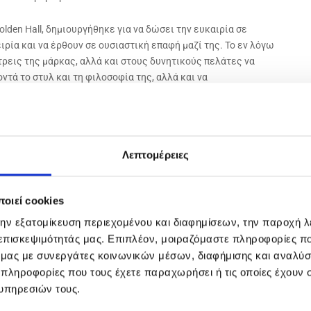
olden Hall, δημιουργήθηκε για να δώσει την ευκαιρία σε
ιρία και να έρθουν σε ουσιαστική επαφή μαζί της. Το εν λόγω
τρεις της μάρκας, αλλά και στους δυνητικούς πελάτες να
ντά το στυλ και τη φιλοσοφία της, αλλά και να
οδυναμική, που στρατηγικά αναβαθμίζει την πελατειακή
μιουργία ενός ιδανικού περιβάλλοντος για τους επισκέπτες,
Λεπτομέρειες
nd που είναι συνώνυμο με τη σπορ οδήγηση και την
οιεί cookies
ική χρονιά για την Porsche στην Ελλάδα, καθώς η
την εξατομίκευση περιεχομένου και διαφημίσεων, την παροχή 
νδύσεις και στα 3 Porsche Centers που υπάρχουν στη χώρα.
 Center Glyfada και στο Porsche Center Thessaloniki, ενώ στο
 επισκεψιμότητάς μας. Επιπλέον, μοιραζόμαστε πληροφορίες π
κή ανακαίνιση του Porsche Center Athens, στη Μεταμόρφωση.
ό μας με συνεργάτες κοινωνικών μέσων, διαφήμισης και αναλύσ
ε τα διεθνή πρότυπα, όπου ο πελάτης θα βιώνει την εμπειρία
 πληροφορίες που τους έχετε παραχωρήσει ή τις οποίες έχουν σ
ν επαφή με το τμήμα πωλήσεων είτε με τις υπηρεσίες after-
υπηρεσιών τους.
άδοσή του και ακόμη παραπέρα, σε μια “ιερή” σχέση που