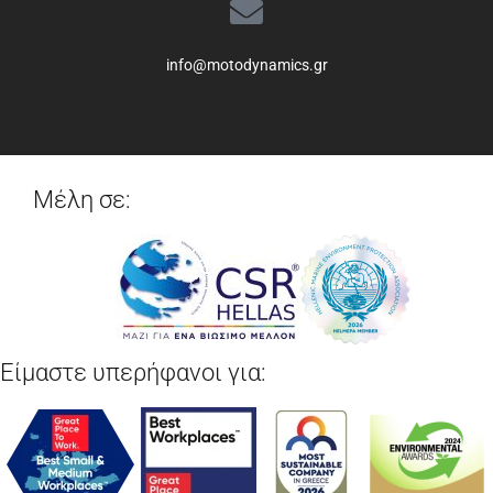
info@motodynamics.gr
Μέλη σε:
Είμαστε υπερήφανοι για: