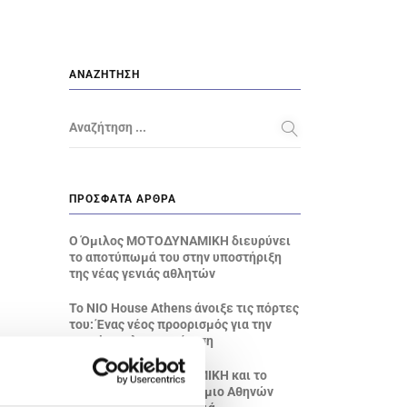
ΑΝΑΖΉΤΗΣΗ
Αναζήτηση ...
ΠΡΌΣΦΑΤΑ ΆΡΘΡΑ
Ο Όμιλος ΜΟΤΟΔΥΝΑΜΙΚΗ διευρύνει
το αποτύπωμά του στην υποστήριξη
της νέας γενιάς αθλητών
Το NIO House Athens άνοιξε τις πόρτες
του: Ένας νέος προορισμός για την
premium ηλεκτροκίνηση
Ο Όμιλος ΜΟΤΟΔΥΝΑΜΙΚΗ και το
Οικονομικό Πανεπιστήμιο Αθηνών