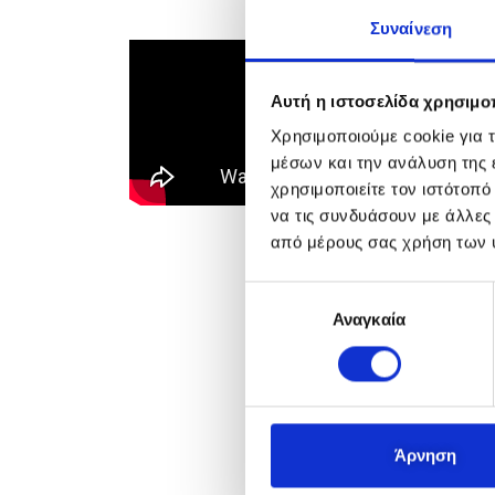
Συναίνεση
Αυτή η ιστοσελίδα χρησιμοπ
Χρησιμοποιούμε cookie για 
μέσων και την ανάλυση της
χρησιμοποιείτε τον ιστότοπ
να τις συνδυάσουν με άλλες
από μέρους σας χρήση των 
Ε
Αναγκαία
π
ι
λ
ο
γ
ή
Άρνηση
σ