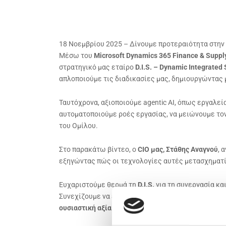
18 Νοεμβρίου 2025 – Δίνουμε προτεραιότητα στην
Μέσω του
Microsoft Dynamics 365 Finance & Supp
στρατηγικό μας εταίρο
D.I.S. – Dynamic Integrated 
απλοποιούμε τις διαδικασίες μας, δημιουργώντας μ
Ταυτόχρονα, αξιοποιούμε agentic AI, όπως εργαλεί
αυτοματοποιούμε ροές εργασίας, να μειώνουμε τον
του Ομίλου.
Στο παρακάτω βίντεο, ο
CIO μας, Στάθης Αναγνού
, 
εξηγώντας πώς οι τεχνολογίες αυτές μετασχηματί
Ευχαριστούμε θερμά τη
D.I.S.
για τη συνεργασία και
Συνεχίζουμε να επενδύουμε σε λύσεις που ενισχύο
ουσιαστική αξία
για τον οργανισμό και τους συνεργ