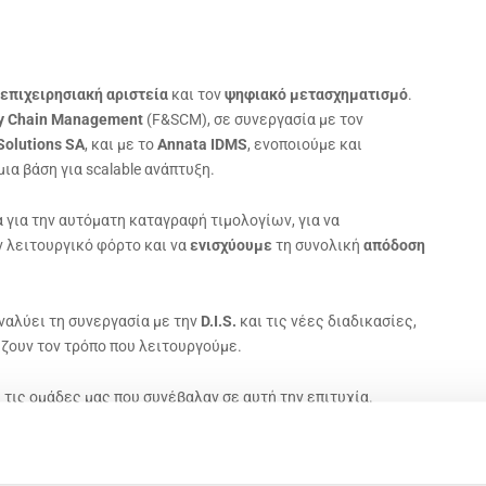
επιχειρησιακή αριστεία
και τον
ψηφιακό μετασχηματισμό
.
ly Chain Management
(F&SCM), σε συνεργασία με τον
Solutions SA
, και με το
Annata IDMS
, ενοποιούμε και
ια βάση για scalable ανάπτυξη.
α για την αυτόματη καταγραφή τιμολογίων, για να
 λειτουργικό φόρτο και να
ενισχύουμε
τη συνολική
απόδοση
αναλύει τη συνεργασία με την
D.
I.
S.
και τις νέες διαδικασίες,
ζουν τον τρόπο που λειτουργούμε.
 τις ομάδες μας που συνέβαλαν σε αυτή την επιτυχία.
υν την αποδοτικότητα, την καινοτομία και δημιουργούν
άτες μας.