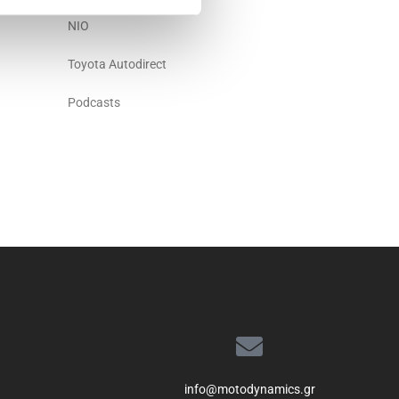
NIO
Toyota Autodirect
Podcasts
info@motodynamics.gr