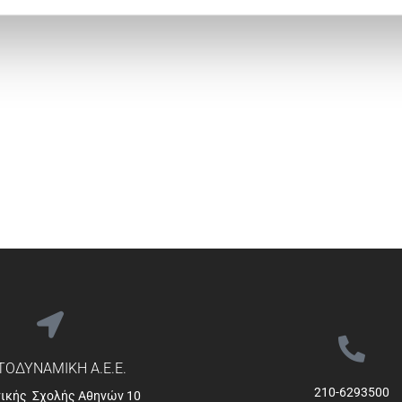
ΟΔΥΝΑΜΙΚΗ Α.Ε.Ε.
210-6293500
νικής Σχολής Αθηνών 10