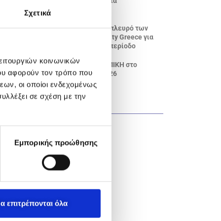
επενδύουν στη νέα γενιά
επαγγελματιών
Σχετικά
ΜΟΤΟΔΥΝΑΜΙΚΗ: Στο πλευρό των
εθελοντών της Humanity Greece για
ακόμη μια αντιπυρική περίοδο
λειτουργιών κοινωνικών
Ο Όμιλος ΜΟΤΟΔΥΝΑΜΙΚΗ στο
ου αφορούν τον τρόπο που
Messinia Challenge 2026
εων, οι οποίοι ενδεχομένως
υλλέξει σε σχέση με την
ΚΑΤΗΓΟΡΊΕΣ ΝΈΩΝ
ESG
Εμπορικής προώθησης
Μοτοδυναμική
Yamaha
Porsche
α επιτρέπονται όλα
Sixt