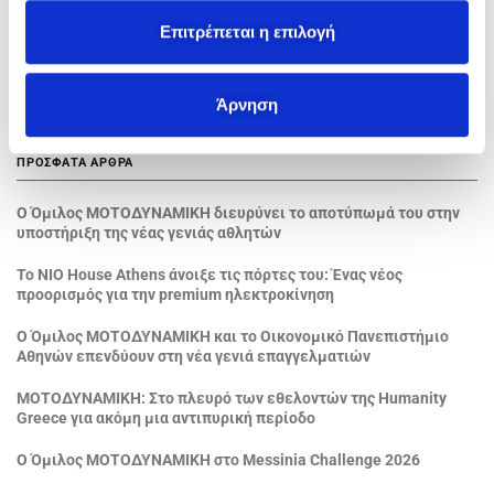
θ
ΑΝΑΖΉΤΗΣΗ
ε
Επιτρέπεται η επιλογή
σ
η
Αναζήτηση ...
Άρνηση
ς
ΠΡΌΣΦΑΤΑ ΆΡΘΡΑ
Ο Όμιλος ΜΟΤΟΔΥΝΑΜΙΚΗ διευρύνει το αποτύπωμά του στην
υποστήριξη της νέας γενιάς αθλητών
Το NIO House Athens άνοιξε τις πόρτες του: Ένας νέος
προορισμός για την premium ηλεκτροκίνηση
Ο Όμιλος ΜΟΤΟΔΥΝΑΜΙΚΗ και το Οικονομικό Πανεπιστήμιο
Αθηνών επενδύουν στη νέα γενιά επαγγελματιών
ΜΟΤΟΔΥΝΑΜΙΚΗ: Στο πλευρό των εθελοντών της Humanity
Greece για ακόμη μια αντιπυρική περίοδο
Ο Όμιλος ΜΟΤΟΔΥΝΑΜΙΚΗ στο Messinia Challenge 2026