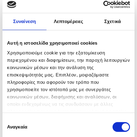
ΜΟΤΟΔΥΝΑΜΙΚΗ: Στο πλευρό των εθελοντών της Humanity
Greece για ακόμη μια αντιπυρική περίοδο
Συναίνεση
Λεπτομέρειες
Σχετικά
Ο Όμιλος ΜΟΤΟΔΥΝΑΜΙΚΗ στο Messinia Challenge 2026
ΚΑΤΗΓΟΡΊΕΣ ΝΈΩΝ
Αυτή η ιστοσελίδα χρησιμοποιεί cookies
Χρησιμοποιούμε cookie για την εξατομίκευση
ESG
περιεχομένου και διαφημίσεων, την παροχή λειτουργιών
κοινωνικών μέσων και την ανάλυση της
Μοτοδυναμική
επισκεψιμότητάς μας. Επιπλέον, μοιραζόμαστε
πληροφορίες που αφορούν τον τρόπο που
Yamaha
χρησιμοποιείτε τον ιστότοπό μας με συνεργάτες
Porsche
κοινωνικών μέσων, διαφήμισης και αναλύσεων, οι
οποίοι ενδεχομένως να τις συνδυάσουν με άλλες
Sixt
πληροφορίες που τους έχετε παραχωρήσει ή τις οποίες
έχουν συλλέξει σε σχέση με την από μέρους σας χρήση
Ε
NIO
των υπηρεσιών τους.
Αναγκαία
π
Toyota Autodirect
ι