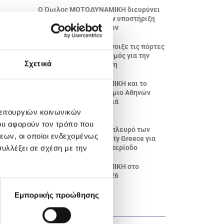
Ο Όμιλος ΜΟΤΟΔΥΝΑΜΙΚΗ διευρύνει
το αποτύπωμά του στην υποστήριξη
της νέας γενιάς αθλητών
Το NIO House Athens άνοιξε τις πόρτες
του: Ένας νέος προορισμός για την
Σχετικά
premium ηλεκτροκίνηση
Ο Όμιλος ΜΟΤΟΔΥΝΑΜΙΚΗ και το
Οικονομικό Πανεπιστήμιο Αθηνών
επενδύουν στη νέα γενιά
επαγγελματιών
λειτουργιών κοινωνικών
ου αφορούν τον τρόπο που
ΜΟΤΟΔΥΝΑΜΙΚΗ: Στο πλευρό των
εων, οι οποίοι ενδεχομένως
εθελοντών της Humanity Greece για
ακόμη μια αντιπυρική περίοδο
υλλέξει σε σχέση με την
Ο Όμιλος ΜΟΤΟΔΥΝΑΜΙΚΗ στο
Messinia Challenge 2026
Εμπορικής προώθησης
ΚΑΤΗΓΟΡΊΕΣ ΝΈΩΝ