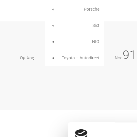
Porsche
Sixt
NIO
91
Όμιλος
Toyota – Autodirect
Νέα