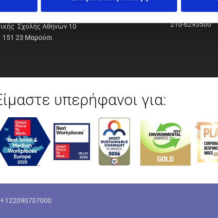
ΟΔΥΝΑΜΙΚΗ Α.Ε.Ε.
210-6293500
νικής Σχολής Αθηνών 10
151 23 Μαρούσι
Είμαστε υπερήφανοι για:
ΜΗ 122090707000