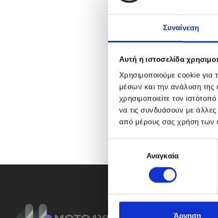
Συναίνεση
Αυτή η ιστοσελίδα χρησιμοπ
Χρησιμοποιούμε cookie για 
μέσων και την ανάλυση της
χρησιμοποιείτε τον ιστότοπ
να τις συνδυάσουν με άλλες
από μέρους σας χρήση των 
Ε
Αναγκαία
π
ι
λ
ο
γ
ή
Άρνηση