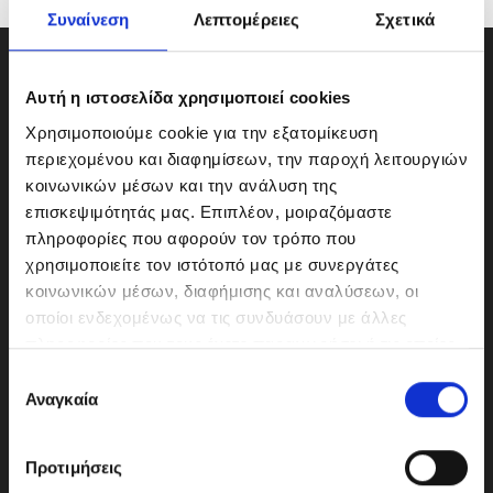
Συναίνεση
Λεπτομέρειες
Σχετικά
Αυτή η ιστοσελίδα χρησιμοποιεί cookies
Χρησιμοποιούμε cookie για την εξατομίκευση
περιεχομένου και διαφημίσεων, την παροχή λειτουργιών
κοινωνικών μέσων και την ανάλυση της
επισκεψιμότητάς μας. Επιπλέον, μοιραζόμαστε
πληροφορίες που αφορούν τον τρόπο που
χρησιμοποιείτε τον ιστότοπό μας με συνεργάτες
κοινωνικών μέσων, διαφήμισης και αναλύσεων, οι
οποίοι ενδεχομένως να τις συνδυάσουν με άλλες
ΜΟΤΟΔΥΝΑΜΙΚΗ Α.Ε.Ε.
πληροφορίες που τους έχετε παραχωρήσει ή τις οποίες
Γερμανικής Σχολής Αθηνών 10
έχουν συλλέξει σε σχέση με την από μέρους σας χρήση
Ε
151 23 Μαρούσι
των υπηρεσιών τους.
Αναγκαία
π
ι
λ
Προτιμήσεις
ο
210-6293500