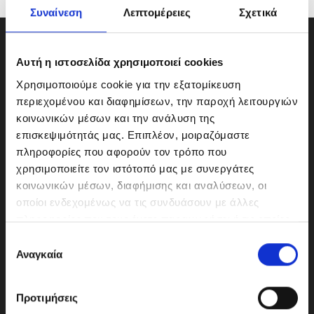
Συναίνεση
Λεπτομέρειες
Σχετικά
Αυτή η ιστοσελίδα χρησιμοποιεί cookies
Χρησιμοποιούμε cookie για την εξατομίκευση
περιεχομένου και διαφημίσεων, την παροχή λειτουργιών
κοινωνικών μέσων και την ανάλυση της
επισκεψιμότητάς μας. Επιπλέον, μοιραζόμαστε
πληροφορίες που αφορούν τον τρόπο που
χρησιμοποιείτε τον ιστότοπό μας με συνεργάτες
κοινωνικών μέσων, διαφήμισης και αναλύσεων, οι
οποίοι ενδεχομένως να τις συνδυάσουν με άλλες
ΜΟΤΟΔΥΝΑΜΙΚΗ Α.Ε.Ε.
πληροφορίες που τους έχετε παραχωρήσει ή τις οποίες
Γερμανικής Σχολής Αθηνών 10
έχουν συλλέξει σε σχέση με την από μέρους σας χρήση
Ε
151 23 Μαρούσι
των υπηρεσιών τους.
Αναγκαία
π
ι
λ
Προτιμήσεις
ο
210-6293500