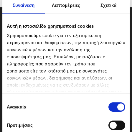
Συναίνεση
Λεπτομέρειες
Σχετικά
Αυτή η ιστοσελίδα χρησιμοποιεί cookies
Χρησιμοποιούμε cookie για την εξατομίκευση
περιεχομένου και διαφημίσεων, την παροχή λειτουργιών
κοινωνικών μέσων και την ανάλυση της
επισκεψιμότητάς μας. Επιπλέον, μοιραζόμαστε
πληροφορίες που αφορούν τον τρόπο που
χρησιμοποιείτε τον ιστότοπό μας με συνεργάτες
κοινωνικών μέσων, διαφήμισης και αναλύσεων, οι
οποίοι ενδεχομένως να τις συνδυάσουν με άλλες
ΜΟΤΟΔΥΝΑΜΙΚΗ Α.Ε.Ε.
πληροφορίες που τους έχετε παραχωρήσει ή τις οποίες
Γερμανικής Σχολής Αθηνών 10
έχουν συλλέξει σε σχέση με την από μέρους σας χρήση
Ε
151 23 Μαρούσι
των υπηρεσιών τους.
Αναγκαία
π
ι
λ
Προτιμήσεις
ο
210-6293500