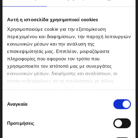
Αυτή η ιστοσελίδα χρησιμοποιεί cookies
Χρησιμοποιούμε cookie για την εξατομίκευση
περιεχομένου και διαφημίσεων, την παροχή λειτουργιών
κοινωνικών μέσων και την ανάλυση της
επισκεψιμότητάς μας. Επιπλέον, μοιραζόμαστε
πληροφορίες που αφορούν τον τρόπο που
χρησιμοποιείτε τον ιστότοπό μας με συνεργάτες
κοινωνικών μέσων, διαφήμισης και αναλύσεων, οι
ΜΟΤΟΔΥΝΑΜΙΚΗ Α.Ε.Ε.
οποίοι ενδεχομένως να τις συνδυάσουν με άλλες
Γερμανικής Σχολής Αθηνών 10
πληροφορίες που τους έχετε παραχωρήσει ή τις οποίες
151 23 Μαρούσι
έχουν συλλέξει σε σχέση με την από μέρους σας χρήση
Ε
των υπηρεσιών τους.
Αναγκαία
π
ι
λ
210-6293500
Προτιμήσεις
ο
γ