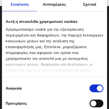
Συναίνεση
Λεπτομέρειες
Σχετικά
Αυτή η ιστοσελίδα χρησιμοποιεί cookies
Χρησιμοποιούμε cookie για την εξατομίκευση
περιεχομένου και διαφημίσεων, την παροχή λειτουργιών
κοινωνικών μέσων και την ανάλυση της
επισκεψιμότητάς μας. Επιπλέον, μοιραζόμαστε
πληροφορίες που αφορούν τον τρόπο που
χρησιμοποιείτε τον ιστότοπό μας με συνεργάτες
κοινωνικών μέσων, διαφήμισης και αναλύσεων, οι
οποίοι ενδεχομένως να τις συνδυάσουν με άλλες
ΜΟΤΟΔΥΝΑΜΙΚΗ Α.Ε.Ε.
πληροφορίες που τους έχετε παραχωρήσει ή τις οποίες
Γερμανικής Σχολής Αθηνών 10
έχουν συλλέξει σε σχέση με την από μέρους σας χρήση
Ε
151 23 Μαρούσι
των υπηρεσιών τους.
Αναγκαία
π
ι
λ
Προτιμήσεις
ο
210-6293500