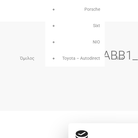
Porsche
Sixt
NIO
92ABB1_C
Όμιλος
Toyota – Autodirect
Νέα