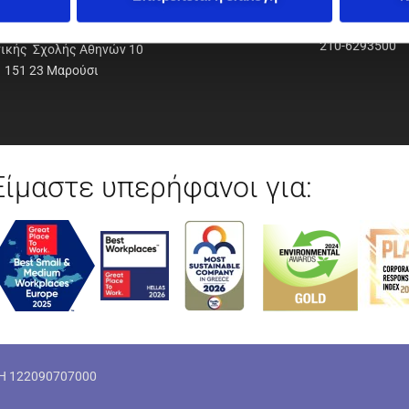
ΟΔΥΝΑΜΙΚΗ Α.Ε.Ε.
210-6293500
νικής Σχολής Αθηνών 10
151 23 Μαρούσι
Είμαστε υπερήφανοι για:
ΜΗ 122090707000