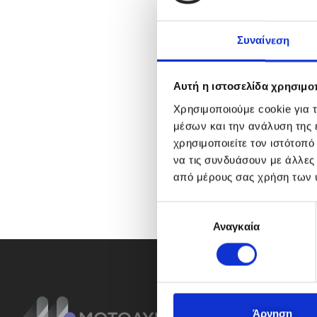
Συναίνεση
Αυτή η ιστοσελίδα χρησιμοπ
Χρησιμοποιούμε cookie για 
μέσων και την ανάλυση της
χρησιμοποιείτε τον ιστότοπ
να τις συνδυάσουν με άλλες
από μέρους σας χρήση των 
Ε
Αναγκαία
π
ι
λ
ο
γ
ή
Άρνηση