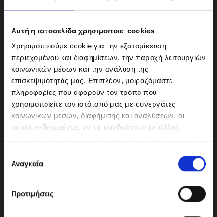
Αυτή η ιστοσελίδα χρησιμοποιεί cookies
Χρησιμοποιούμε cookie για την εξατομίκευση
περιεχομένου και διαφημίσεων, την παροχή λειτουργιών
κοινωνικών μέσων και την ανάλυση της
επισκεψιμότητάς μας. Επιπλέον, μοιραζόμαστε
πληροφορίες που αφορούν τον τρόπο που
χρησιμοποιείτε τον ιστότοπό μας με συνεργάτες
κοινωνικών μέσων, διαφήμισης και αναλύσεων, οι
ΜΟΤΟΔΥΝΑΜΙΚΗ Α.Ε.Ε.
οποίοι ενδεχομένως να τις συνδυάσουν με άλλες
Γερμανικής Σχολής Αθηνών 10
πληροφορίες που τους έχετε παραχωρήσει ή τις οποίες
151 23 Μαρούσι
έχουν συλλέξει σε σχέση με την από μέρους σας χρήση
Ε
των υπηρεσιών τους.
Αναγκαία
π
ι
λ
210-6293500
Προτιμήσεις
ο
γ