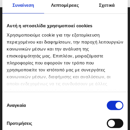
Συναίνεση
Λεπτομέρειες
Σχετικά
Αυτή η ιστοσελίδα χρησιμοποιεί cookies
Χρησιμοποιούμε cookie για την εξατομίκευση
περιεχομένου και διαφημίσεων, την παροχή λειτουργιών
κοινωνικών μέσων και την ανάλυση της
επισκεψιμότητάς μας. Επιπλέον, μοιραζόμαστε
πληροφορίες που αφορούν τον τρόπο που
χρησιμοποιείτε τον ιστότοπό μας με συνεργάτες
κοινωνικών μέσων, διαφήμισης και αναλύσεων, οι
οποίοι ενδεχομένως να τις συνδυάσουν με άλλες
ΜΟΤΟΔΥΝΑΜΙΚΗ Α.Ε.Ε.
πληροφορίες που τους έχετε παραχωρήσει ή τις οποίες
Γερμανικής Σχολής Αθηνών 10
έχουν συλλέξει σε σχέση με την από μέρους σας χρήση
Ε
151 23 Μαρούσι
των υπηρεσιών τους.
Αναγκαία
π
ι
λ
Προτιμήσεις
ο
210-6293500