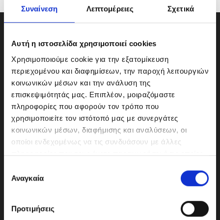
Συναίνεση
Λεπτομέρειες
Σχετικά
Αυτή η ιστοσελίδα χρησιμοποιεί cookies
Χρησιμοποιούμε cookie για την εξατομίκευση
περιεχομένου και διαφημίσεων, την παροχή λειτουργιών
κοινωνικών μέσων και την ανάλυση της
επισκεψιμότητάς μας. Επιπλέον, μοιραζόμαστε
πληροφορίες που αφορούν τον τρόπο που
χρησιμοποιείτε τον ιστότοπό μας με συνεργάτες
κοινωνικών μέσων, διαφήμισης και αναλύσεων, οι
οποίοι ενδεχομένως να τις συνδυάσουν με άλλες
ΜΟΤΟΔΥΝΑΜΙΚΗ Α.Ε.Ε.
πληροφορίες που τους έχετε παραχωρήσει ή τις οποίες
Γερμανικής Σχολής Αθηνών 10
έχουν συλλέξει σε σχέση με την από μέρους σας χρήση
Ε
151 23 Μαρούσι
των υπηρεσιών τους.
Αναγκαία
π
ι
λ
Προτιμήσεις
ο
210-6293500