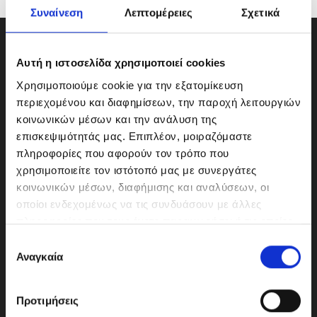
Συναίνεση
Λεπτομέρειες
Σχετικά
Αυτή η ιστοσελίδα χρησιμοποιεί cookies
Χρησιμοποιούμε cookie για την εξατομίκευση
περιεχομένου και διαφημίσεων, την παροχή λειτουργιών
κοινωνικών μέσων και την ανάλυση της
επισκεψιμότητάς μας. Επιπλέον, μοιραζόμαστε
πληροφορίες που αφορούν τον τρόπο που
χρησιμοποιείτε τον ιστότοπό μας με συνεργάτες
κοινωνικών μέσων, διαφήμισης και αναλύσεων, οι
οποίοι ενδεχομένως να τις συνδυάσουν με άλλες
ΜΟΤΟΔΥΝΑΜΙΚΗ Α.Ε.Ε.
πληροφορίες που τους έχετε παραχωρήσει ή τις οποίες
Γερμανικής Σχολής Αθηνών 10
έχουν συλλέξει σε σχέση με την από μέρους σας χρήση
Ε
151 23 Μαρούσι
των υπηρεσιών τους.
Αναγκαία
π
ι
λ
Προτιμήσεις
ο
210-6293500